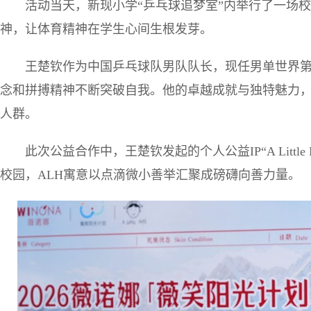
活动当天，新现小学“乒乓球追梦室”内举行了一场
神，让体育精神在学生心间生根发芽。
王楚钦作为中国乒乓球队男队队长，现任男单世界
念和拼搏精神不断突破自我。他的卓越成就与独特魅力
人群。
此次公益合作中，王楚钦发起的个人公益IP“A Littl
校园，ALH寓意以点滴微小善举汇聚成磅礴向善力量。