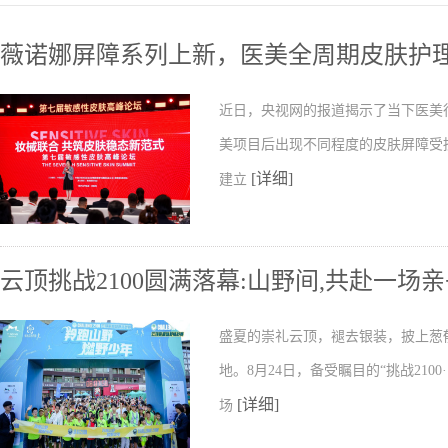
薇诺娜屏障系列上新，医美全周期皮肤护
近日，央视网的报道揭示了当下医美行
美项目后出现不同程度的皮肤屏障受
[详细]
建立
云顶挑战2100圆满落幕:山野间,共赴一场
盛夏的崇礼云顶，褪去银装，披上葱
地。8月24日，备受瞩目的“挑战21
[详细]
场