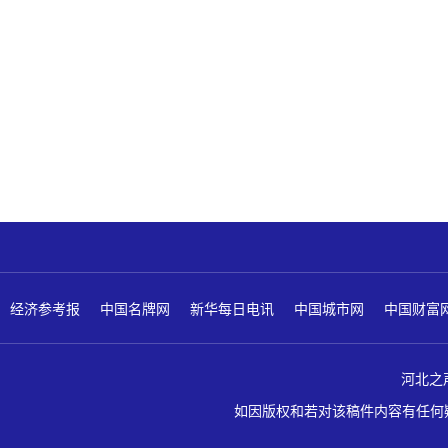
经济参考报
中国名牌网
新华每日电讯
中国城市网
中国财富
河北之声 版
如因版权和若对该稿件内容有任何疑问