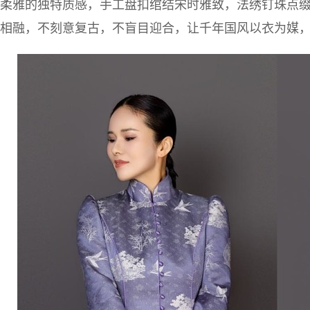
柔雅的独特质感，手工盘扣绾结宋时雅致，法绣钉珠点
相融，不刻意复古，不盲目迎合，让千年国风以衣为媒