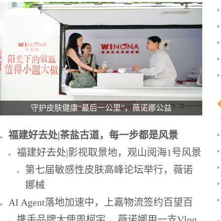
守护皮肤健康“最后一公里”，薇诺娜公益
福建好去处|茶盐古道，每一步都是风景
福建好去处|影视取景地，观山阅海1号风景
第七届敏感性皮肤高峰论坛举行，薇诺
娜械
AI Agent落地加速中，上嘉物流签约百望百
携手品牌大使周柯宇 ，薇诺娜用一支Vlog