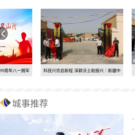
科技兴农启新程 深耕沃土助振兴｜新疆中
赓续中华文脉 勇担文
城事推荐