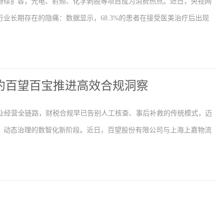
持续扩容，光电、射频、化学剥脱等项目成为消费热点。近日，央视网
业长期存在的隐痛：数据显示，68.3%的患者在接受医美治疗后出现
流签约百望百宝推进高效合规洞察
企业经营全链路，财税合规早已告别人工核查、事后补救的传统模式，迈
、动态治理的数智化新阶段。近日，百望股份有限公司与上海上嘉物流