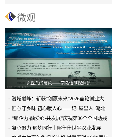
矿长辛锐斌先进事迹
微观
壳丘头的曙色——南岛语族探源记
漫域巅峰：斩获“创赢未来”2026首轮创业大
赛第一名，成为耀眼的明星
​匠心守乡味 初心暖人心——记“屋里人”湖北
菜创始人张旭花
“聚企力·融爱心·共发展”庆祝第36个全国助残
日
凝心聚力 逐梦同行｜喀什什世平农业发展