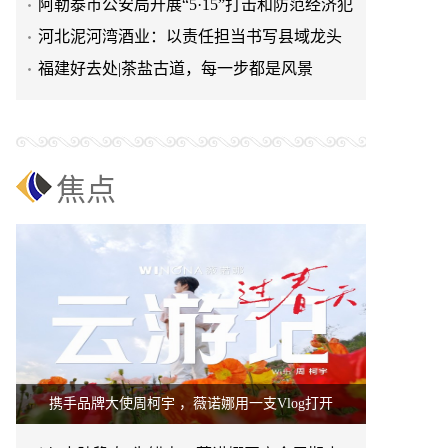
大开业
阿勒泰市公安局开展“5·15”打击和防范经济犯
罪集中宣传活动
河北泥河湾酒业：以责任担当书写县域龙头
企业发展新篇
福建好去处|茶盐古道，每一步都是风景
焦点
携手品牌大使周柯宇 ，薇诺娜用一支Vlog打开