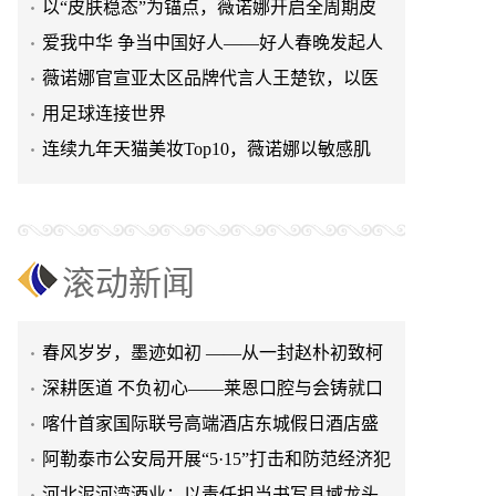
以“皮肤稳态”为锚点，薇诺娜开启全周期皮
肤健康管理新路径
爱我中华 争当中国好人——好人春晚发起人
总导演 总策划杨建红
薇诺娜官宣亚太区品牌代言人王楚钦，以医
学基因铸就国货护肤标杆
用足球连接世界
连续九年天猫美妆Top10，薇诺娜以敏感肌
漫域巅峰：斩获“创赢未来”2026首轮创业大
PLUS解决方案守护国人皮肤
赛第一名，成为耀眼的明星项目
​匠心守乡味 初心暖人心——记“屋里人”湖北
菜创始人张旭花
“聚企力·融爱心·共发展”庆祝第36个全国助残
日
凝心聚力 逐梦同行｜喀什什世平农业发展
滚动新闻
（集团）举行主题团建活动
​魔都声优嘉年华超长待机 燃爆百联川沙9周年
庆
春风岁岁，墨迹如初 ——从一封赵朴初致柯
灵的信说起
深耕医道 不负初心——莱恩口腔与会铸就口
腔医疗的崛起之路
喀什首家国际联号高端酒店东城假日酒店盛
大开业
阿勒泰市公安局开展“5·15”打击和防范经济犯
罪集中宣传活动
河北泥河湾酒业：以责任担当书写县域龙头