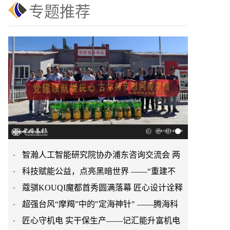
专题推荐
智瀚人工智能研究院协办浦东咨询交流会 两
​科技赋能公益，点亮黑暗世界 ——“重建不
大新质生产力白皮书重
蔻骐KOUQI魔都首秀圆满落幕 匠心设计诠释
被遗忘的光” 公益眼
​超强台风“摩羯”中的"定海神针" ——腾海科
现代服饰新美学
匠心守机电 实干保生产——记汇能升富机电
技3米海上风电场