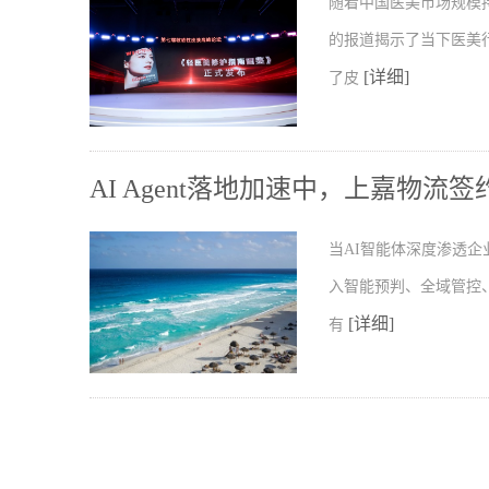
随着中国医美市场规模
的报道揭示了当下医美行
[详细]
了皮
AI Agent落地加速中，上嘉物
当AI智能体深度渗透
入智能预判、全域管控
[详细]
有