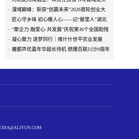
企业发展新篇
漫域巅峰：斩获“创赢未来”2026首轮创业大
赛第一名，成为耀眼的明星项目
​匠心守乡味 初心暖人心——记“屋里人”湖北
菜创始人张旭花
“聚企力·融爱心·共发展”庆祝第36个全国助残
日
凝心聚力 逐梦同行｜喀什什世平农业发展
（集团）举行主题团建活动
​魔都声优嘉年华超长待机 燃爆百联川沙9周年
庆
春风岁岁，墨迹如初 ——从一封赵朴初致柯
灵的信说起
深耕医道 不负初心——莱恩口腔与会铸就口
腔医疗的崛起之路
喀什首家国际联号高端酒店东城假日酒店盛
大开业
阿勒泰市公安局开展“5·15”打击和防范经济犯
罪集中宣传活动
河北泥河湾酒业：以责任担当书写县域龙头
企业发展新篇
@ALIYUN.COM