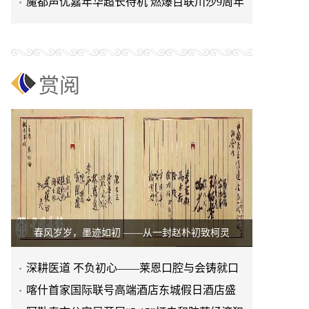
（集团）举行主题团建活动
​魔都声优嘉年华超长待机 燃爆百联川沙9周年
庆
赏阅
春风岁岁，墨迹如初 ——从一封赵朴初致柯灵
深耕医道 不负初心——莱恩口腔与会铸就口
腔医疗的崛起之路
喀什首家国际联号高端酒店东城假日酒店盛