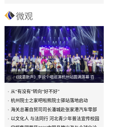
微观
《锐意新声》李锐个唱巡演杭州站圆满落幕 百
从“有没有”转向“好不好”
杭州院士之家吧啦熊院士驿站落地启动
海关总署自贸司司长潘城赴张家港汽车零部
件再制造试点企业指导工
以文化人 与法同行 河北青少年普法宣传校园