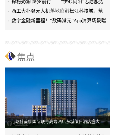
大开业
​探秘奶源 逐梦前行——“伊心向阳”志愿服务
队开展幼儿园科普
西工大扑翼无人机落地临港松江科技城，筑
低空产业新标杆
数字金融新里程！“数码港元”App清算场景曝
光，跨境支付迎重大突破
焦点
喀什首家国际联号高端酒店东城假日酒店盛大