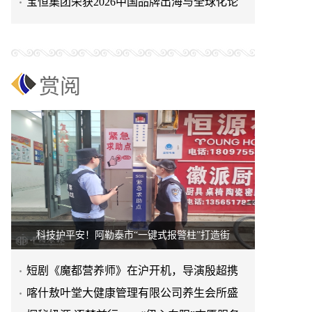
行----走进赵县南柏
​宝恒集团荣获2026中国品牌出海与全球化论
坛“优秀入围企业”称
赏阅
科技护平安！阿勒泰市“一键式报警柱”打造街
短剧《魔都营养师》在沪开机，导演殷超携
手礼仪专家周思敏聚焦国民
喀什敖叶堂大健康管理有限公司养生会所盛