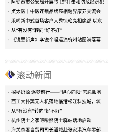
阿勒泰市公安局开展“5·15”打击和防范经济犯
从“有没有”转向“好不好”
罪集中宣传活动
贞太医｜中医连锁品牌亮相跨界康养交流会
杭州院士之家吧啦熊院士驿站落地启动
以连锁模式激活社区民生
采晞新中式首场客户大秀惊艳亮相魔都 以东
海关总署自贸司司长潘城赴张家港汽车零部
方衣韵致敬平凡女性绽
从“有没有”转向“好不好”
件再制造试点企业指导工作
以文化人 与法同行 河北青少年普法宣传校园
《锐意新声》李锐个唱巡演杭州站圆满落幕
行----走进赵县南柏舍镇中学
​宝恒集团荣获2026中国品牌出海与全球化论
百校百星「AI星创计划
坛“优秀入围企业”称号
科技护平安！阿勒泰市“一键式报警柱”打造
街头平安新哨点
短剧《魔都营养师》在沪开机，导演殷超携
手礼仪专家周思敏聚焦国民健康
喀什敖叶堂大健康管理有限公司养生会所盛
滚动新闻
大开业
​探秘奶源 逐梦前行——“伊心向阳”志愿服务
队开展幼儿园科普公益志愿活动
西工大扑翼无人机落地临港松江科技城，筑
低空产业新标杆
从“有没有”转向“好不好”
杭州院士之家吧啦熊院士驿站落地启动
海关总署自贸司司长潘城赴张家港汽车零部
件再制造试点企业指导工作
以文化人 与法同行 河北青少年普法宣传校园