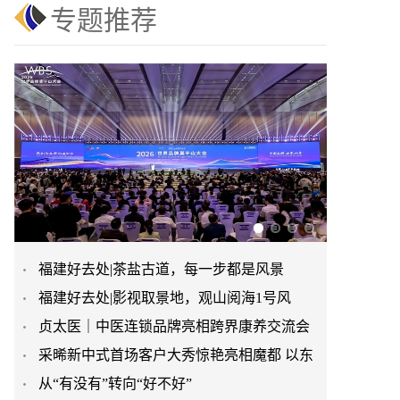
专题推荐
福建好去处|茶盐古道，每一步都是风景
福建好去处|影视取景地，观山阅海1号风
贞太医｜中医连锁品牌亮相跨界康养交流会
景。
采晞新中式首场客户大秀惊艳亮相魔都 以东
以连锁模式激活社区民生
从“有没有”转向“好不好”
方衣韵致敬平凡女性绽