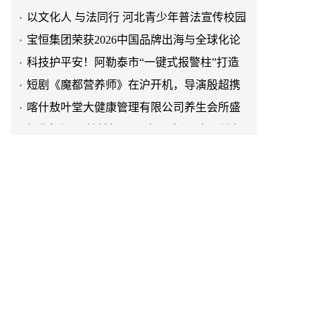
行----走进赵县南柏舍镇中学
​宝恒集团荣获2026中国品牌出海与全球化论
坛“优秀入围企业”称号
科技护平安！阿勒泰市“一键式报警柱”打造
街头平安新哨点
短剧《魔都营养师》在沪开机，导演殷超携
手礼仪专家周思敏聚焦国民健康
喀什敖叶堂大健康管理有限公司养生会所盛
大开业
​探秘奶源 逐梦前行——“伊心向阳”志愿服务
队开展幼儿园科普公益志愿活动
西工大扑翼无人机落地临港松江科技城，筑
低空产业新标杆