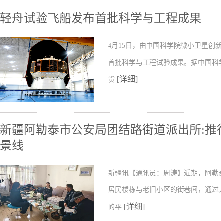
轻舟试验飞船发布首批科学与工程成果
4月15日，由中国科学院微小卫星
首批科学与工程试验成果。据中国科
[详细]
货
新疆阿勒泰市公安局团结路街道派出所:推行
景线
新疆讯【通讯员：周涛】近期，阿勒
居民楼栋与老旧小区的街巷间，通过
[详细]
的平