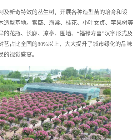
制及新奇特效的丛生树，开展各种造型苗的培育和设
木造型基地。紫薇、海棠、桂花、小叶女贞、苹果树等
异的花瓶、长廊、凉亭、围墙、“福禄寿喜”汉字形式及
树艺占比全国的80%以上，大大提升了城市绿化的品味
民的视觉盛宴。