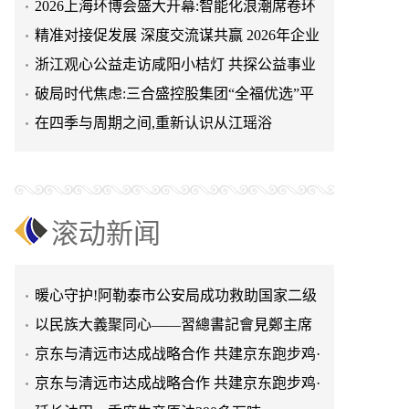
2026上海环博会盛大开幕:智能化浪潮席卷环
保产业
精准对接促发展 深度交流谋共赢 2026年企业
投融资交流活动第二
浙江观心公益走访咸阳小桔灯 共探公益事业
可持续发展新路径
破局时代焦虑:三合盛控股集团“全福优选”平
台正式启航
在四季与周期之间,重新认识从江瑶浴
天空实业与香港理工大学筹建载人通航飞机
研究院
绿动珠城 向淮而生 ——安徽淮海园林绿化工
程有限公司发展纪实
深学细悟四点重要讲话精神 以实干推动两岸
融合发展
叙宗情 促交流 谋发展——上海朱氏宗亲会走
滚动新闻
进上海晨烨家具有限公司
破局时代焦虑:三合盛控股集团“全福优选”平
台正式启航
暖心守护!阿勒泰市公安局成功救助国家二级
保护动物黑鸢
以民族大義聚同心——習總書記會見鄭主席
提出兩岸關系四點重要意見
京东与清远市达成战略合作 共建京东跑步鸡·
清远鸡标准体系
京东与清远市达成战略合作 共建京东跑步鸡·
清远鸡标准体系
延长油田一季度生产原油290多万吨