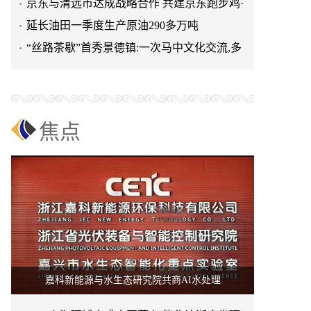
清远鸡标准体系
京东与清远市达成战略合作 共建京东跑步鸡·
清远鸡标准体系
延长油田一季度生产原油290多万吨
“丝路茶歇”首秀景德镇:一次马中文化交流,多
重收获与回响
焦点
嘉科新能源与水生态研究院共商AI水处理