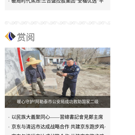
进上海晨烨家具有限公
破局时代焦虑:三合盛控股集团“全福优选”平
台正式启航
赏阅
暖心守护!阿勒泰市公安局成功救助国家二级
以民族大義聚同心——習總書記會見鄭主席
提出兩岸關系四點重要意
京东与清远市达成战略合作 共建京东跑步鸡·