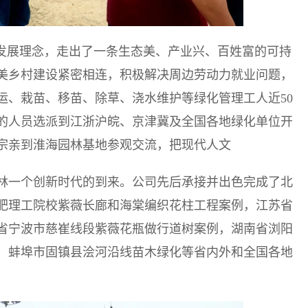
”发展理念，走出了一条生态美、产业兴、百姓富的可持
美乡村建设紧密相连，积极解决周边劳动力就业问题，
运、栽苗、移苗、除草、浇水维护等绿化管理工人近50
的人员选派到江浙沪皖、京津冀及全国各地绿化单位开
宗亲到淮海园林基地参观交流，把现代人文
林一个创新时代的到来。公司先后承接并出色完成了北
肥理工院校紫薇长廊和海棠编织花柱工程案例，江苏省
省宁波市慈崔线段紫薇花瓶做行道树案例，湖南省浏阳
，蚌埠市固镇县浍河沿线苗木绿化等省内外和全国各地