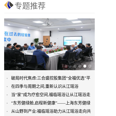
专题推荐
破局时代焦虑:三合盛控股集团“全福优选”平
在四季与周期之间,重新认识从江瑶浴
台正式启航
当“家”成为疗愈空间,福临瑶浴让从江瑶浴走
“东芳健绿舱,启程新健康”——上海东芳健绿
进日常生活
从山野到产业:福临瑶浴助力从江瑶浴走向共
AI智能养身舱品牌发