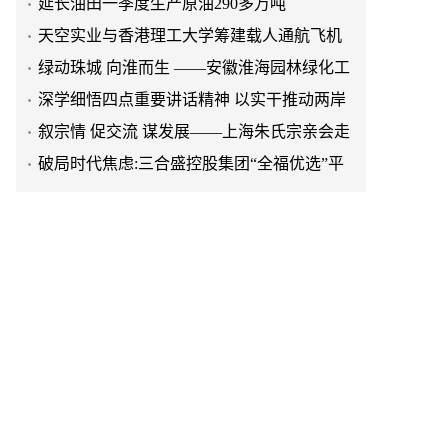
天空实业与香港理工大学筹建载人通航飞机
研究院
绿动珠城 向淮而生 ——安徽淮海园林绿化工
程有限公司发展纪实
深学细悟四点重要讲话精神 以实干推动两岸
融合发展
叙宗情 促交流 谋发展——上海朱氏宗亲会走
进上海晨烨家具有限公司
破局时代焦虑:三合盛控股集团“全福优选”平
台正式启航
暖心守护!阿勒泰市公安局成功救助国家二级
保护动物黑鸢
以民族大義聚同心——習總書記會見鄭主席
提出兩岸關系四點重要意見
京东与清远市达成战略合作 共建京东跑步鸡·
清远鸡标准体系
京东与清远市达成战略合作 共建京东跑步鸡·
清远鸡标准体系
延长油田一季度生产原油290多万吨