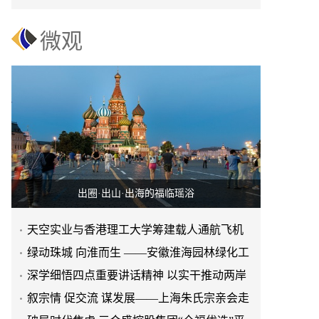
赢之路
微观
出圈·出山·出海的福临瑶浴
天空实业与香港理工大学筹建载人通航飞机
研究院
绿动珠城 向淮而生 ——安徽淮海园林绿化工
程有限公司发展纪实
深学细悟四点重要讲话精神 以实干推动两岸
融合发展
叙宗情 促交流 谋发展——上海朱氏宗亲会走