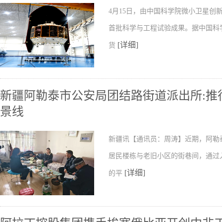
4月15日，由中国科学院微小卫星
首批科学与工程试验成果。据中国科
[详细]
货
新疆阿勒泰市公安局团结路街道派出所:推行
景线
新疆讯【通讯员：周涛】近期，阿勒
居民楼栋与老旧小区的街巷间，通过
[详细]
的平