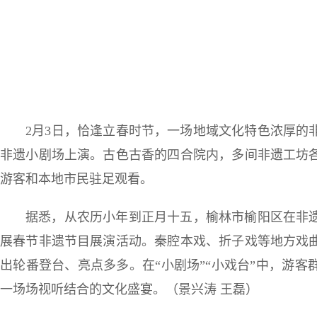
2月3日，恰逢立春时节，一场地域文化特色浓厚的
非遗小剧场上演。古色古香的四合院内，多间非遗工坊
游客和本地市民驻足观看。
据悉，从农历小年到正月十五，榆林市榆阳区在非
展春节非遗节目展演活动。秦腔本戏、折子戏等地方戏
出轮番登台、亮点多多。在“小剧场”“小戏台”中，游
一场场视听结合的文化盛宴。（景兴涛 王磊）