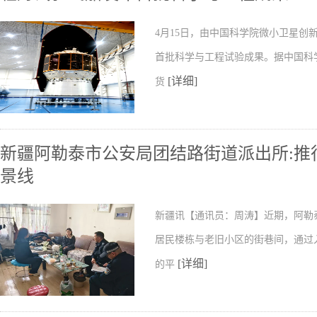
4月15日，由中国科学院微小卫星
首批科学与工程试验成果。据中国科
[详细]
货
新疆阿勒泰市公安局团结路街道派出所:推行
景线
新疆讯【通讯员：周涛】近期，阿勒
居民楼栋与老旧小区的街巷间，通过
[详细]
的平