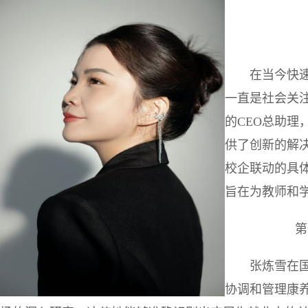
在当今快
一直是社会关注
的CEO总助
供了创新的解
校企联动的具
旨在为教师和
第
张炼雪在国
协调和管理康