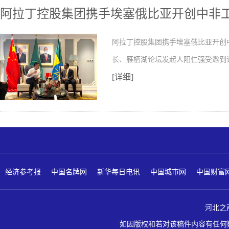
阿拉丁控股集团携手埃塞俄比亚开创中非
阿拉丁控股集团携手埃塞俄比亚开创
长、雁栖湖论坛发起人阳仁强受邀到
[详细]
经济参考报
中国名牌网
新华每日电讯
中国城市网
中国财富
河北之声 版
如因版权和若对该稿件内容有任何疑问