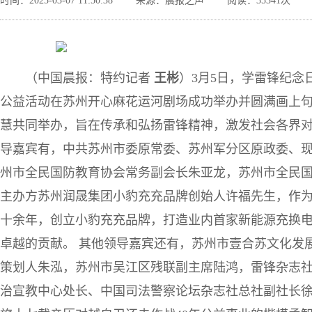
时间：2025-03-07 11:50:38
来源：晨报之声
阅读：35341次
（中国晨报：特约记者
王彬
）3月5日，学雷锋纪念
公益活动在苏州开心麻花运河剧场成功举办并圆满画上
慧共同举办，旨在传承和弘扬雷锋精神，激发社会各界
导嘉宾有，中共苏州市委原常委、苏州军分区原政委、
州市全民国防教育协会常务副会长朱亚龙，苏州市全民
主办方苏州润晟集团小豹充充品牌创始人许福先生，作
十余年，创立小豹充充品牌，打造业内首家新能源充换
卓越的贡献。 其他领导嘉宾还有，苏州市壹合苏文化发
策划人朱泓，苏州市吴江区残联副主席陆鸿，雷锋杂志
治宣教中心处长、中国司法警察论坛杂志社总社副社长