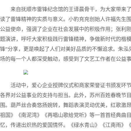
来自抚顺市雷锋纪念馆的王译晨骨干，为大家带来
读了雷锋精神的实质与意义。小豹充充创始人许福先生围
公益使命，强调了企业在社会发展中的积极作用；张利刚
题演讲，呼吁大家积极践行雷锋精神，争做新时代的楷模
锋”分享，更是唤起了人们对美好品质的不懈追求。朱泓
场的每一个人都深受触动，感受到了文艺工作者在公益
活动中，爱心企业授牌仪式和商家荣誉证书颁发环
各界对公益事业的支持与担当。此外，苏州百姓春晚节
围。葫芦丝合奏悠扬婉转，舞蹈表演灵动优美，红歌激
祖国》《南泥湾》《再唱山歌给党听》等一首首经典曲
忆，传递出炽热的爱国情怀。《绿水青山》《江南雨》