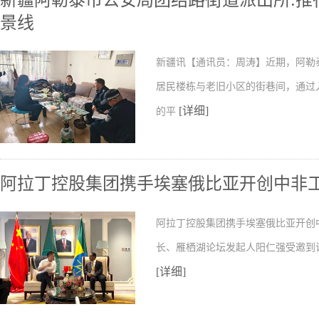
新疆阿勒泰市公安局团结路街道派出所:推行
景线
新疆讯【通讯员：周涛】近期，阿勒
居民楼栋与老旧小区的街巷间，通过
[详细]
的平
阿拉丁控股集团携手埃塞俄比亚开创中非
阿拉丁控股集团携手埃塞俄比亚开创
长、雁栖湖论坛发起人阳仁强受邀到
[详细]