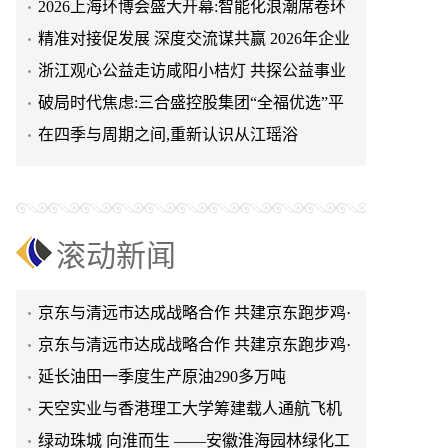
2026上海环博会盛大开幕:智能化浪潮席卷环
保产业
精准对接促发展 深度交流谋共赢 2026年企业
天空实业与香港理工大学筹建载人通航飞机
投融资交流活动第二
浙江观心公益走访咸阳小桔灯 共探公益事业
研究院
绿动珠城 向淮而生 ——安徽淮海园林绿化工
可持续发展新路径
破局时代焦虑:三合盛控股集团“全福优选”平
程有限公司发展纪实
深学细悟四点重要讲话精神 以实干推动两岸
台正式启航
在四季与周期之间,重新认识从江瑶浴
融合发展
叙宗情 促交流 谋发展——上海朱氏宗亲会走
进上海晨烨家具有限公司
破局时代焦虑:三合盛控股集团“全福优选”平
台正式启航
暖心守护!阿勒泰市公安局成功救助国家二级
滚动新闻
保护动物黑鸢
以民族大義聚同心——習總書記會見鄭主席
提出兩岸關系四點重要意見
京东与清远市达成战略合作 共建京东跑步鸡·
清远鸡标准体系
京东与清远市达成战略合作 共建京东跑步鸡·
清远鸡标准体系
延长油田一季度生产原油290多万吨
天空实业与香港理工大学筹建载人通航飞机
研究院
绿动珠城 向淮而生 ——安徽淮海园林绿化工
程有限公司发展纪实
深学细悟四点重要讲话精神 以实干推动两岸