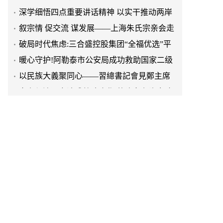
融合发展
叙宗情 促交流 谋发展——上海朱氏宗亲会走
进上海晨烨家具有限公司
破局时代焦虑:三合盛控股集团“全福优选”平
台正式启航
暖心守护!阿勒泰市公安局成功救助国家二级
保护动物黑鸢
以民族大義聚同心——習總書記會見鄭主席
提出兩岸關系四點重要意見
京东与清远市达成战略合作 共建京东跑步鸡·
清远鸡标准体系
京东与清远市达成战略合作 共建京东跑步鸡·
清远鸡标准体系
延长油田一季度生产原油290多万吨