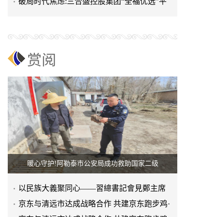
进上海晨烨家具有限公
破局时代焦虑:三合盛控股集团“全福优选”平
台正式启航
赏阅
暖心守护!阿勒泰市公安局成功救助国家二级
以民族大義聚同心——習總書記會見鄭主席
提出兩岸關系四點重要意
京东与清远市达成战略合作 共建京东跑步鸡·