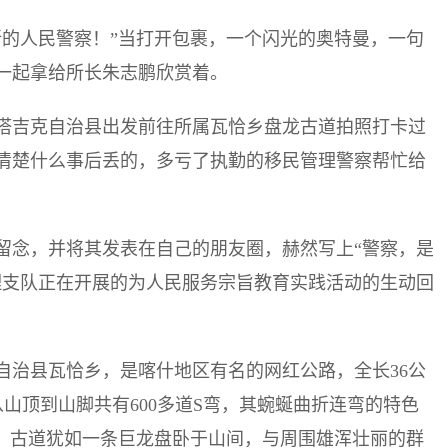
所的人民警察！”当打开包裹，一个闪光的奥特曼，一句
一起拿给所长朱志鹏欣赏着。
塔吉克自治县出发前往所属瓦恰乡盘龙古道拍照打卡过
清楚什么事后丢的，多亏了执勤的移民管理警察帮忙给
留念，并将其发表在自己的朋友圈，赫然写上“警察，是
理支队正在开展的为人民服务宗旨教育实践活动的生动回
自治县瓦恰乡，是喀什地区有名的网红公路，全长36公
公路从山顶到山脚共有600多道S弯，其蜿蜒曲折连弯的特色
望，古道犹如一条巨龙盘卧于山间，与周围雄浑壮丽的群