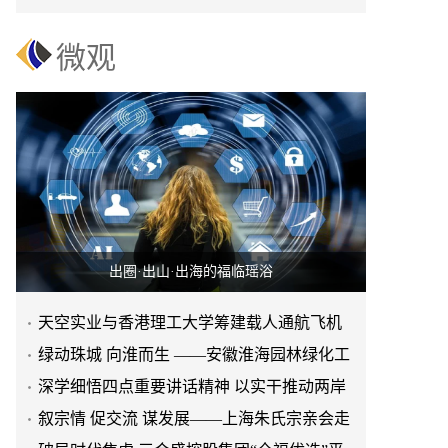
赢之路
微观
出圈·出山·出海的福临瑶浴
天空实业与香港理工大学筹建载人通航飞机
研究院
绿动珠城 向淮而生 ——安徽淮海园林绿化工
程有限公司发展纪实
深学细悟四点重要讲话精神 以实干推动两岸
融合发展
叙宗情 促交流 谋发展——上海朱氏宗亲会走