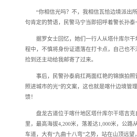
“你相信光吗？不，我相信瓦恰边境派出
句肯定的赞语，民警马宁当即招呼着警长孙泰
据罗女士回忆，她们一行人从塔什库尔干
程中，不慎将身份证遗落在打卡点，自己也不
捡到还主动给我邮寄了过来。
事后，民警孙泰肩扛两面红艳的锦旗拍照
照进城市的光”的文案，这也就是喀什边境管
馈！
盘龙古道位于喀什地区塔什库尔干塔吉克
里，最高海拔4,200米，落差达1,000米，
车道，大有“九曲十八弯”之势，站在山顶远