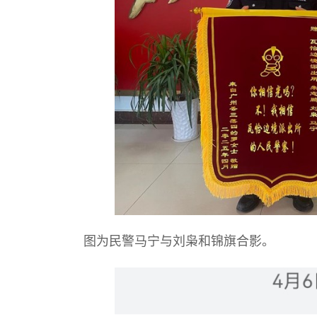
图为民警马宁与刘枭和锦旗合影。