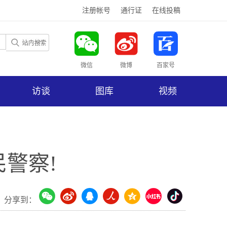
注册帐号
通行证
在线投稿
微信
微博
百家号
访谈
图库
视频
警察!
分享到：