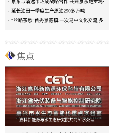
清远鸡标准体系
京东与清远市达成战略合作 共建京东跑步鸡·
清远鸡标准体系
延长油田一季度生产原油290多万吨
“丝路茶歇”首秀景德镇:一次马中文化交流,多
重收获与回响
焦点
嘉科新能源与水生态研究院共商AI水处理