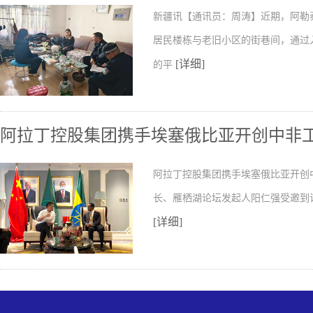
新疆讯【通讯员：周涛】近期，阿勒
居民楼栋与老旧小区的街巷间，通过
[详细]
的平
阿拉丁控股集团携手埃塞俄比亚开创中非
阿拉丁控股集团携手埃塞俄比亚开创
长、雁栖湖论坛发起人阳仁强受邀到
[详细]