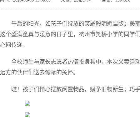
时间：2025-06-03 15:30:03
来源：晨报之声
阅读：19643次
午后的阳光，如孩子们绽放的笑靥般明媚温煦；美
这个盛满童真与暖意的日子里，杭州市笕桥小学的同学们
心间传递。
全校师生与家长志愿者热情投身其中，本次义卖活
远方的伙伴们送去诚挚的关怀。
瞧！孩子们精心摆放闲置物品，赋予旧物新生；巧