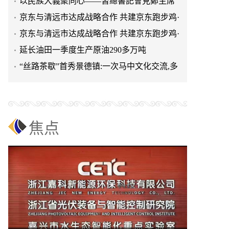
以民族大義聚同心——習總書記會見鄭主席
提出兩岸關系四點重要意
京东与清远市达成战略合作 共建京东跑步鸡·
清远鸡标准体系
京东与清远市达成战略合作 共建京东跑步鸡·
清远鸡标准体系
延长油田一季度生产原油290多万吨
“丝路茶歇”首秀景德镇:一次马中文化交流,多
重收获与回响
焦点