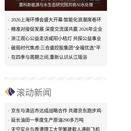
嘉科新能源与水生态研究院共商AI水处理
2026上海环博会盛大开幕:智能化浪潮席卷环
天空实业与香港理工大学筹建载人通航飞机
保产业
精准对接促发展 深度交流谋共赢 2026年企业
研究院
绿动珠城 向淮而生 ——安徽淮海园林绿化工
投融资交流活动第二
浙江观心公益走访咸阳小桔灯 共探公益事业
程有限公司发展纪实
深学细悟四点重要讲话精神 以实干推动两岸
可持续发展新路径
破局时代焦虑:三合盛控股集团“全福优选”平
融合发展
叙宗情 促交流 谋发展——上海朱氏宗亲会走
台正式启航
在四季与周期之间,重新认识从江瑶浴
进上海晨烨家具有限公司
破局时代焦虑:三合盛控股集团“全福优选”平
台正式启航
暖心守护!阿勒泰市公安局成功救助国家二级
保护动物黑鸢
以民族大義聚同心——習總書記會見鄭主席
提出兩岸關系四點重要意見
京东与清远市达成战略合作 共建京东跑步鸡·
滚动新闻
清远鸡标准体系
京东与清远市达成战略合作 共建京东跑步鸡·
清远鸡标准体系
延长油田一季度生产原油290多万吨
天空实业与香港理工大学筹建载人通航飞机
研究院
绿动珠城 向淮而生 ——安徽淮海园林绿化工