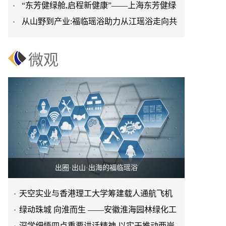
“东芳健绿舱,启程新健康”——上海东芳健绿
进日常生活
从山野到产业:福临瑶浴助力从江瑶浴走向共
AI智能养身舱品牌发
赢之路
微观
出圈·出山·出海的福临瑶浴
天空实业与香港理工大学筹建载人通航飞机
研究院
绿动珠城 向淮而生 ——安徽淮海园林绿化工
程有限公司发展纪实
深学细悟四点重要讲话精神 以实干推动两岸