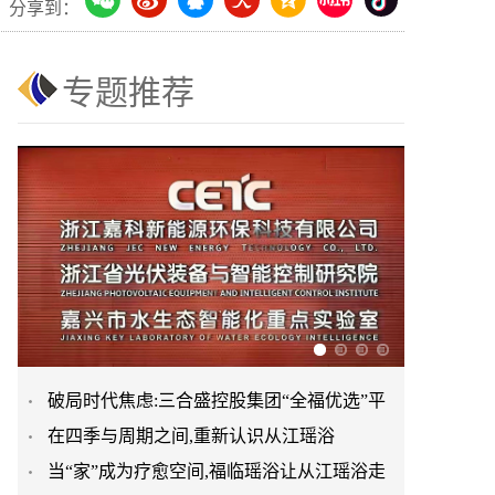
分享到：
专题推荐
破局时代焦虑:三合盛控股集团“全福优选”平
在四季与周期之间,重新认识从江瑶浴
台正式启航
当“家”成为疗愈空间,福临瑶浴让从江瑶浴走