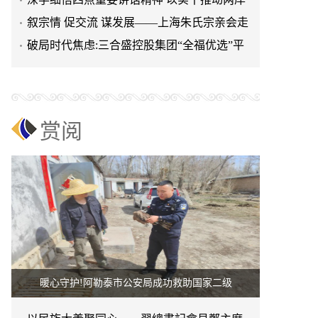
融合发展
叙宗情 促交流 谋发展——上海朱氏宗亲会走
进上海晨烨家具有限公
破局时代焦虑:三合盛控股集团“全福优选”平
台正式启航
赏阅
暖心守护!阿勒泰市公安局成功救助国家二级