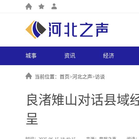
城事
资讯
经济
当前位置：首页>
河北之声
>
访谈
良渚雉山对话县域经
呈