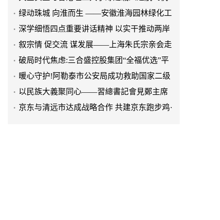
程有限公司发展纪实
深学细悟四点重要讲话精神 以实干推动两岸
融合发展
叙宗情 促交流 谋发展——上海朱氏宗亲会走
进上海晨烨家具有限公司
破局时代焦虑:三合盛控股集团“全福优选”平
台正式启航
暖心守护!阿勒泰市公安局成功救助国家二级
保护动物黑鸢
以民族大義聚同心——習總書記會見鄭主席
提出兩岸關系四點重要意見
京东与清远市达成战略合作 共建京东跑步鸡·
清远鸡标准体系
京东与清远市达成战略合作 共建京东跑步鸡·
清远鸡标准体系
延长油田一季度生产原油290多万吨