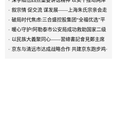
进上海晨烨家具有限公司
破局时代焦虑:三合盛控股集团“全福优选”平
台正式启航
暖心守护!阿勒泰市公安局成功救助国家二级
保护动物黑鸢
以民族大義聚同心——習總書記會見鄭主席
提出兩岸關系四點重要意見
京东与清远市达成战略合作 共建京东跑步鸡·
清远鸡标准体系
京东与清远市达成战略合作 共建京东跑步鸡·
清远鸡标准体系
延长油田一季度生产原油290多万吨