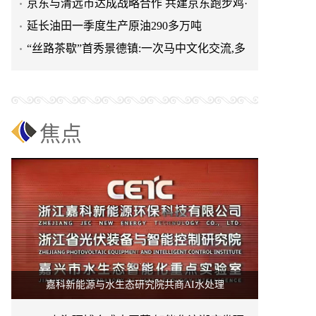
清远鸡标准体系
京东与清远市达成战略合作 共建京东跑步鸡·
清远鸡标准体系
延长油田一季度生产原油290多万吨
“丝路茶歇”首秀景德镇:一次马中文化交流,多
重收获与回响
焦点
嘉科新能源与水生态研究院共商AI水处理