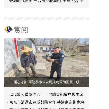
进上海晨烨家具有限公
破局时代焦虑:三合盛控股集团“全福优选”平
台正式启航
赏阅
暖心守护!阿勒泰市公安局成功救助国家二级
以民族大義聚同心——習總書記會見鄭主席
提出兩岸關系四點重要意
京东与清远市达成战略合作 共建京东跑步鸡·