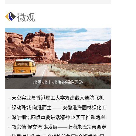
赢之路
微观
出圈·出山·出海的福临瑶浴
天空实业与香港理工大学筹建载人通航飞机
研究院
绿动珠城 向淮而生 ——安徽淮海园林绿化工
程有限公司发展纪实
深学细悟四点重要讲话精神 以实干推动两岸
融合发展
叙宗情 促交流 谋发展——上海朱氏宗亲会走