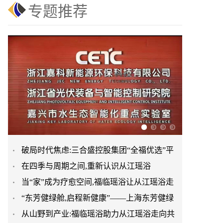
专题推荐
破局时代焦虑:三合盛控股集团“全福优选”平
在四季与周期之间,重新认识从江瑶浴
台正式启航
当“家”成为疗愈空间,福临瑶浴让从江瑶浴走
“东芳健绿舱,启程新健康”——上海东芳健绿
进日常生活
从山野到产业:福临瑶浴助力从江瑶浴走向共
AI智能养身舱品牌发