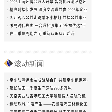
2026上海环博会盛大开幕:智能化浪潮席卷环
天空实业与香港理工大学筹建载人通航飞机
保产业
精准对接促发展 深度交流谋共赢 2026年企业
研究院
绿动珠城 向淮而生 ——安徽淮海园林绿化工
投融资交流活动第二
浙江观心公益走访咸阳小桔灯 共探公益事业
程有限公司发展纪实
深学细悟四点重要讲话精神 以实干推动两岸
可持续发展新路径
破局时代焦虑:三合盛控股集团“全福优选”平
融合发展
叙宗情 促交流 谋发展——上海朱氏宗亲会走
台正式启航
在四季与周期之间,重新认识从江瑶浴
进上海晨烨家具有限公司
破局时代焦虑:三合盛控股集团“全福优选”平
台正式启航
暖心守护!阿勒泰市公安局成功救助国家二级
保护动物黑鸢
以民族大義聚同心——習總書記會見鄭主席
提出兩岸關系四點重要意見
京东与清远市达成战略合作 共建京东跑步鸡·
滚动新闻
清远鸡标准体系
京东与清远市达成战略合作 共建京东跑步鸡·
清远鸡标准体系
延长油田一季度生产原油290多万吨
天空实业与香港理工大学筹建载人通航飞机
研究院
绿动珠城 向淮而生 ——安徽淮海园林绿化工
程有限公司发展纪实
深学细悟四点重要讲话精神 以实干推动两岸
融合发展
叙宗情 促交流 谋发展——上海朱氏宗亲会走