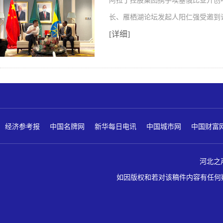
阿拉丁控股集团携手埃塞俄比亚开创
长、雁栖湖论坛发起人阳仁强受邀到
[详细]
经济参考报
中国名牌网
新华每日电讯
中国城市网
中国财富
河北之声 版
如因版权和若对该稿件内容有任何疑问