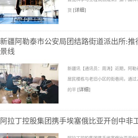
[详细]
货
新疆阿勒泰市公安局团结路街道派出所:推行
景线
新疆讯【通讯员：周涛】近期，阿勒
居民楼栋与老旧小区的街巷间，通过
[详细]
的平
阿拉丁控股集团携手埃塞俄比亚开创中非