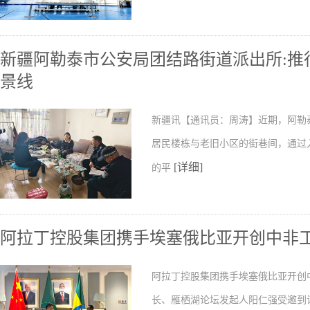
新疆阿勒泰市公安局团结路街道派出所:推行
景线
新疆讯【通讯员：周涛】近期，阿勒
居民楼栋与老旧小区的街巷间，通过
[详细]
的平
阿拉丁控股集团携手埃塞俄比亚开创中非
阿拉丁控股集团携手埃塞俄比亚开创
长、雁栖湖论坛发起人阳仁强受邀到