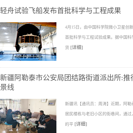
轻舟试验飞船发布首批科学与工程成果
4月15日，由中国科学院微小卫星
首批科学与工程试验成果。据中国科
[详细]
货
新疆阿勒泰市公安局团结路街道派出所:推行
景线
新疆讯【通讯员：周涛】近期，阿勒
居民楼栋与老旧小区的街巷间，通过
[详细]
的平