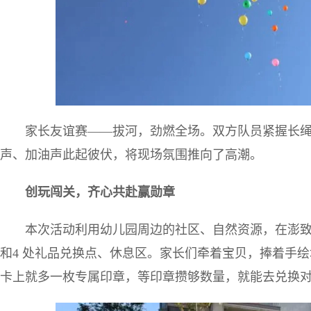
家长友谊赛——拔河，劲燃全场。双方队员紧握长
声、加油声此起彼伏，将现场氛围推向了高潮。
创玩闯关，齐心共赴赢勋章
本次活动利用幼儿园周边的社区、自然资源，在澎致
和4 处礼品兑换点、休息区。家长们牵着宝贝，捧着手
卡上就多一枚专属印章，等印章攒够数量，就能去兑换