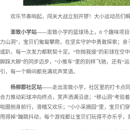
欢乐节奏响起，闯关大战立刻开锣！大小运动员们
澎致小学站——
澎致小学的篮球场上，8 个趣味项目
力山洞”，宝贝们匍匐攀爬，在坚实守护中勇敢探索；亲
或趴，每一次发力都默契十足。“你抛我接”的彩球在空中
脚踩大脚”的同步迈步，“小推车”里的别样飞驰，还有“运
引，每一个瞬间都充满欢声笑语。
杨柳郡社区站——
走出澎致小学，社区里的打卡点同
合力推动彩球冲向终点，笑声洒满沿途；“移山洞”考验着
啦圈侧身前行，滑稽又欢乐；“小小采摘园”里，宝贝们穿
甩得掉”蹦跳抖动，每个游戏都让宝贝们玩得不亦乐乎，