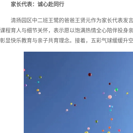
家长代表：诚心赴同行
清扬园区中二班王鹭的爸爸王贤元作为家长代表发
课程育人与细节关怀，表示愿以饱满热情全心陪伴投身
彰显快乐教育与亲子共育理念。接着，五彩气球缓缓升