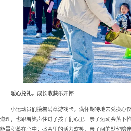
暖心兑礼，成长收获乐开怀
小运动员们攥着满章游戏卡，满怀期待地去兑换心仪
道理，也跟着笑声住进了孩子们心里。亲子运动会落下
能量积蓄在心中；盛会里的活力欢笑、亲子间的默契陪