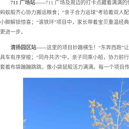
711 广场站——
711 广场及周边的打卡点藏着满满
蚂蚁般齐心协力搬运粮食；“亲子合力运球”考验着双人配
小脚解锁惊喜；“滚铁环”项目中，家长带着宝贝重温经
更进一步。
清扬园区站——
这里的项目妙趣横生！“东奔西跑”
具车有序穿梭；“同舟共济”中，亲子同乘小船，协力前行
套着布袋蹦蹦跳跳，像小袋鼠般活力满满。每一个项目