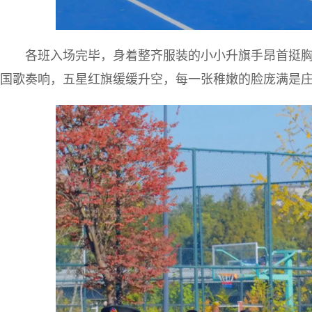
各班入场完毕，身着整齐服装的小小升旗手昂首挺
国歌奏响，五星红旗缓缓升空，每一张稚嫩的脸庞满是