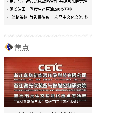
清远鸡标准体系
京东与清远市达成战略合作 共建京东跑步鸡·
清远鸡标准体系
延长油田一季度生产原油290多万吨
“丝路茶歇”首秀景德镇:一次马中文化交流,多
重收获与回响
焦点
嘉科新能源与水生态研究院共商AI水处理