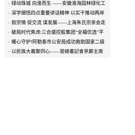
程有限公司发展纪实
深学细悟四点重要讲话精神 以实干推动两岸
融合发展
叙宗情 促交流 谋发展——上海朱氏宗亲会走
进上海晨烨家具有限公司
破局时代焦虑:三合盛控股集团“全福优选”平
台正式启航
暖心守护!阿勒泰市公安局成功救助国家二级
保护动物黑鸢
以民族大義聚同心——習總書記會見鄭主席
提出兩岸關系四點重要意見
京东与清远市达成战略合作 共建京东跑步鸡·
清远鸡标准体系
京东与清远市达成战略合作 共建京东跑步鸡·
清远鸡标准体系
延长油田一季度生产原油290多万吨