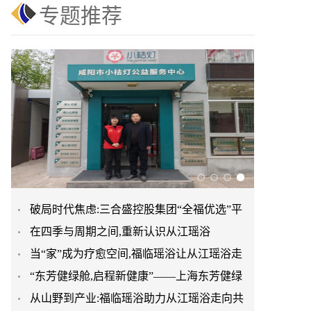
专题推荐
破局时代焦虑:三合盛控股集团“全福优选”平
在四季与周期之间,重新认识从江瑶浴
台正式启航
当“家”成为疗愈空间,福临瑶浴让从江瑶浴走
“东芳健绿舱,启程新健康”——上海东芳健绿
进日常生活
从山野到产业:福临瑶浴助力从江瑶浴走向共
AI智能养身舱品牌发