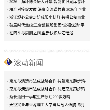
2026上海环博会盛大开幕:智能化浪潮席卷环
保产业
精准对接促发展 深度交流谋共赢 2026年企业
投融资交流活动第二
浙江观心公益走访咸阳小桔灯 共探公益事业
天空实业与香港理工大学筹建载人通航飞机
可持续发展新路径
破局时代焦虑:三合盛控股集团“全福优选”平
研究院
绿动珠城 向淮而生 ——安徽淮海园林绿化工
台正式启航
在四季与周期之间,重新认识从江瑶浴
程有限公司发展纪实
深学细悟四点重要讲话精神 以实干推动两岸
融合发展
叙宗情 促交流 谋发展——上海朱氏宗亲会走
进上海晨烨家具有限公司
破局时代焦虑:三合盛控股集团“全福优选”平
台正式启航
暖心守护!阿勒泰市公安局成功救助国家二级
滚动新闻
保护动物黑鸢
以民族大義聚同心——習總書記會見鄭主席
提出兩岸關系四點重要意見
京东与清远市达成战略合作 共建京东跑步鸡·
清远鸡标准体系
京东与清远市达成战略合作 共建京东跑步鸡·
清远鸡标准体系
延长油田一季度生产原油290多万吨
天空实业与香港理工大学筹建载人通航飞机
研究院
绿动珠城 向淮而生 ——安徽淮海园林绿化工