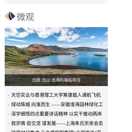
赢之路
微观
出圈·出山·出海的福临瑶浴
天空实业与香港理工大学筹建载人通航飞机
研究院
绿动珠城 向淮而生 ——安徽淮海园林绿化工
程有限公司发展纪实
深学细悟四点重要讲话精神 以实干推动两岸
融合发展
叙宗情 促交流 谋发展——上海朱氏宗亲会走