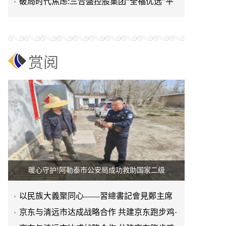
进上海晨烨家具有限公
破局时代焦虑:三合盛控股集团“全福优选”平
台正式启航
赏阅
暖心守护!阿勒泰市公安局成功救助国家二级
以民族大義聚同心——習總書記會見鄭主席
提出兩岸關系四點重要意
京东与清远市达成战略合作 共建京东跑步鸡·