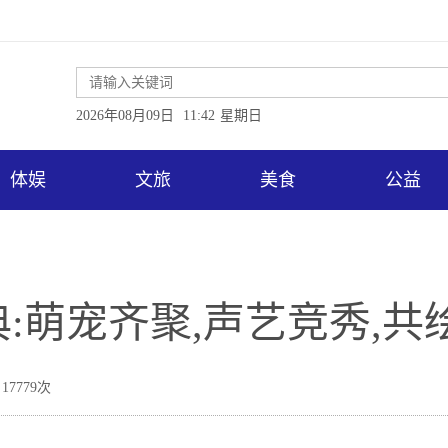
2026年08月09日
11:42
星期日
体娱
文旅
美食
公益
典:萌宠齐聚,声艺竞秀,
17779次