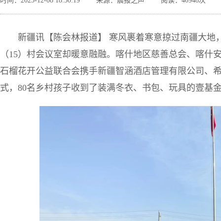
时间：2025-12-08 18:30:19
来源：晨报之声
阅读：40948次
新疆讯【陈会林报道】 寒风裹着寒意掠过南疆大地，
（15）村会议室却暖意融融。喀什地区慈善总会、喀什
石榴花开公益联合会携手新疆智涵酒店管理有限公司、
式，80名乡村孩子收到了装满冬衣、书包、玩具的壹基