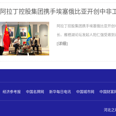
阿拉丁控股集团携手埃塞俄比亚开创中非
阿拉丁控股集团携手埃塞俄比亚开创
长、雁栖湖论坛发起人阳仁强受邀到
[详细]
经济参考报
中国名牌网
新华每日电讯
中国城市网
中国财富
河北之声 版