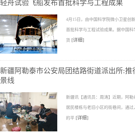
轻舟试验飞船发布首批科学与工程成果
4月15日，由中国科学院微小卫星
首批科学与工程试验成果。据中国科
[详细]
货
新疆阿勒泰市公安局团结路街道派出所:推行
景线
新疆讯【通讯员：周涛】近期，阿勒
居民楼栋与老旧小区的街巷间，通过
[详细]
的平