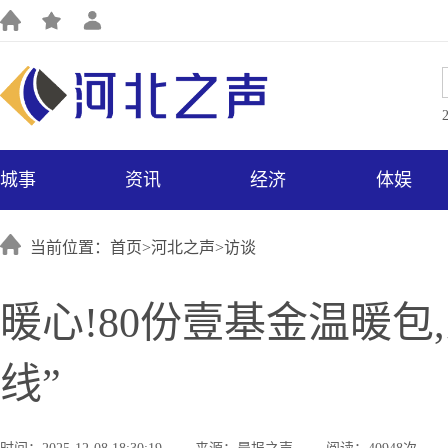
城事
资讯
经济
体娱
当前位置：首页>
河北之声
>
访谈
暖心!80份壹基金温暖
线”