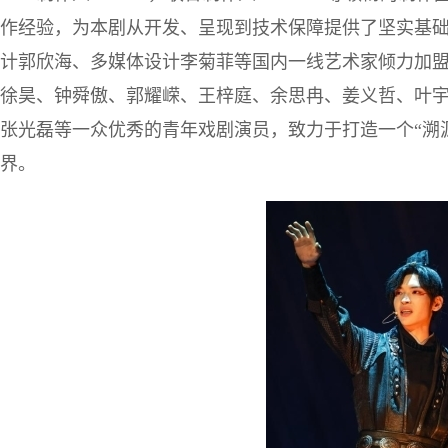
作经验，为本剧从开发、呈现到技术保障提供了坚实基
计郭欣海、多媒体设计李菊菲等国内一线艺术家倾力加
徐昊、钟舜傲、郭耀嵘、王梓庭、余思冉、姜义哲、叶
张光磊等一众优秀的青年戏剧演员，致力于打造一个“溯源
界。