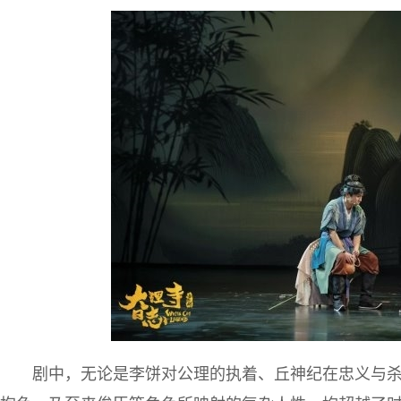
剧中，无论是李饼对公理的执着、丘神纪在忠义与