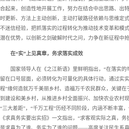
合起来，创造性地开展工作，努力在结合中出思路、出
时更新、方法上主动创新，主动打破路径依赖与思维定式，
不迷信经验，把抓落实的过程转化为推动技术变革和模
潜在优势，以创新之剑破解时代之问，力争在新征程中
在“实”上见真章，务求落实成效
国家领导人在《之江新语》里鲜明指出，“在落实的举
留在口号层面，必须转化为可量化的具体行动，通过实实
程”缘何造就万千美丽乡村、造福万千农民群众，关键在
到建设和美乡村，从推进乡村全面振兴、加快农业农村
“三大差距”，“千万工程”历经不同阶段，内涵不断丰富
《求真务实要出实招》一文指出，“求客观实际之真，务
是求真为了谁、务实为了谁的问题——高度关注民生系真