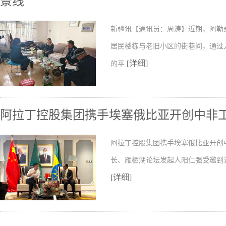
景线
新疆讯【通讯员：周涛】近期，阿勒
居民楼栋与老旧小区的街巷间，通过
[详细]
的平
阿拉丁控股集团携手埃塞俄比亚开创中非
阿拉丁控股集团携手埃塞俄比亚开创
长、雁栖湖论坛发起人阳仁强受邀到
[详细]