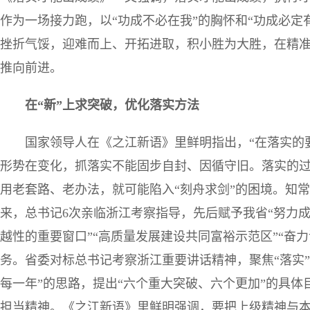
作为一场接力跑，以“功成不必在我”的胸怀和“功成必定
挫折气馁，迎难而上、开拓进取，积小胜为大胜，在精
推向前进。
在“新”上求突破，优化落实方法
国家领导人在《之江新语》里鲜明指出，“在落实的要
形势在变化，抓落实不能固步自封、因循守旧。落实的
用老套路、老办法，就可能陷入“刻舟求剑”的困境。知
来，总书记6次亲临浙江考察指导，先后赋予我省“努力
越性的重要窗口”“高质量发展建设共同富裕示范区”“奋
务。省委对标总书记考察浙江重要讲话精神，聚焦“落实
每一年”的思路，提出“六个重大突破、六个更加”的具
担当精神。《之江新语》里鲜明强调，要把上级精神与