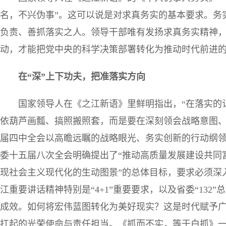
名，不兴伪事”。这可以说是对求真务实的基本要求。务
负责、善抓落实之人。领导干部唯有发扬求真务实精神，带
动，才能把党中央的科学决策部署转化为推动时代前进
在“深”上下功夫，把准落实方向
国家领导人在《之江新语》里鲜明指出，“在落实的认
依葫芦画瓢、搞照搬照套，而是要在深刻领会战略意图
届四中全会以高瞻远瞩的战略眼光、务实创新的行动纲领
委十五届八次全会明确提出了“推动高质量发展建设共同
现社会主义现代化的生动图景”的总体目标，要求必须深
江重要讲话精神特别是“4+1”重要要求，以及省委“13
成效。如何将宏伟蓝图转化为美好现实？这是时代赋予广
扛起的光荣使命与责任担当。《抓而不实，等于白抓》一