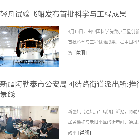
轻舟试验飞船发布首批科学与工程成果
4月15日，由中国科学院微小卫星
首批科学与工程试验成果。据中国科
[详细]
货
新疆阿勒泰市公安局团结路街道派出所:推行
景线
新疆讯【通讯员：周涛】近期，阿勒
居民楼栋与老旧小区的街巷间，通过
[详细]
的平