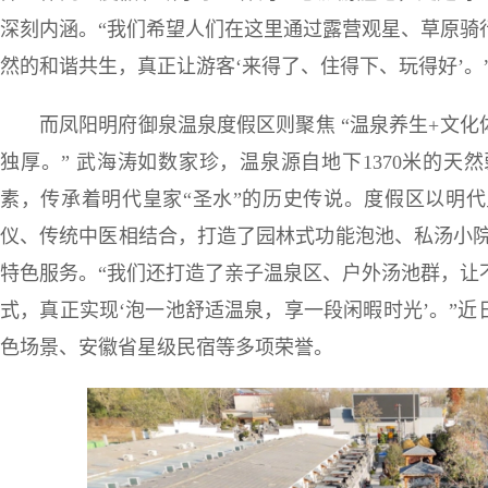
深刻内涵。“我们希望人们在这里通过露营观星、草原骑
然的和谐共生，真正让游客‘来得了、住得下、玩得好’。
而凤阳明府御泉温泉度假区则聚焦 “温泉养生+文化
独厚。” 武海涛如数家珍，温泉源自地下1370米的
素，传承着明代皇家“圣水”的历史传说。度假区以明
仪、传统中医相结合，打造了园林式功能泡池、私汤小院等
特色服务。“我们还打造了亲子温泉区、户外汤池群，让
式，真正实现‘泡一池舒适温泉，享一段闲暇时光’。”近日
色场景、安徽省星级民宿等多项荣誉。