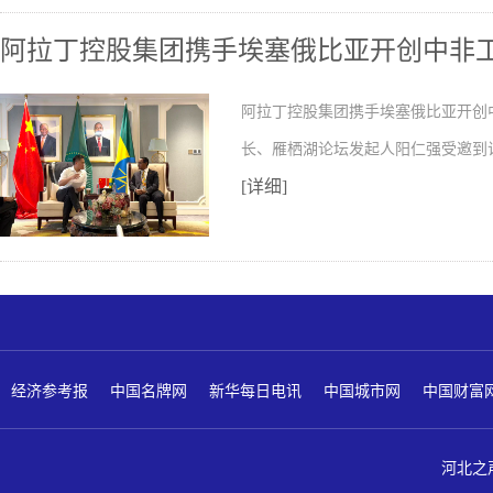
阿拉丁控股集团携手埃塞俄比亚开创中非
阿拉丁控股集团携手埃塞俄比亚开创
长、雁栖湖论坛发起人阳仁强受邀到
[详细]
经济参考报
中国名牌网
新华每日电讯
中国城市网
中国财富
河北之声 版