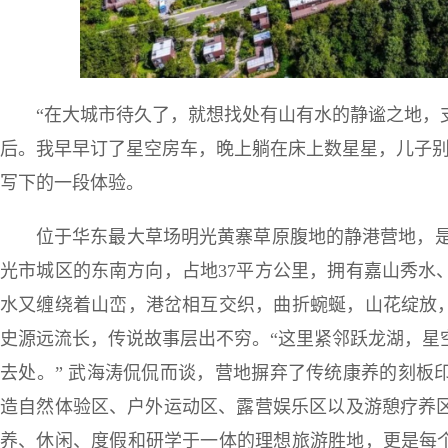
“在大城市待久了，就想找处有山有水的静谧之地，
后。我早早订了星空房车，晚上躺在床上数星星，儿子别
写下的一段体验。
位于华东最大草场明光黄寨草原腹地的静港营地，是
光市城区的东南方向，占地37平方公里，拥有嘉山秀水
水又缠绕着山峦，港岔相互交织，曲折蜿蜒，山花绽放，
史源远流长，传说故事层出不穷。“这里紧邻跃龙湖，星
去处。” 武海涛侃侃而谈，营地摒弃了传统康养的刻板
造自然体验区、户外运动区、露营娱乐区以及游憩疗养
养、休闲、度假和研学于一体的理想旅游胜地，更是每个