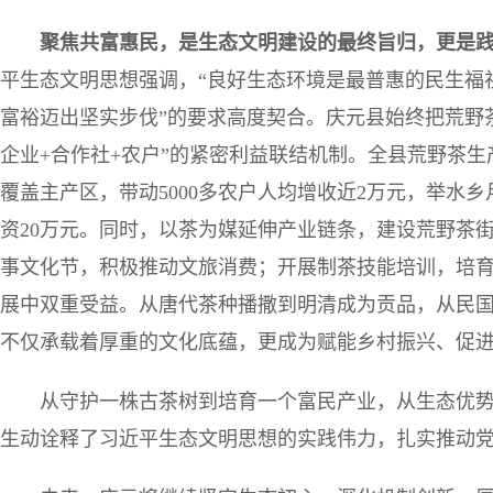
聚焦共富惠民，是生态文明建设的最终旨归，更是
平生态文明思想强调，“良好生态环境是最普惠的民生福
富裕迈出坚实步伐”的要求高度契合。庆元县始终把荒野
企业+合作社+农户”的紧密利益联结机制。全县荒野茶生产
覆盖主产区，带动5000多农户人均增收近2万元，举水乡
资20万元。同时，以茶为媒延伸产业链条，建设荒野茶
事文化节，积极推动文旅消费；开展制茶技能培训，培
展中双重受益。从唐代茶种播撒到明清成为贡品，从民
不仅承载着厚重的文化底蕴，更成为赋能乡村振兴、促进
从守护一株古茶树到培育一个富民产业，从生态优
生动诠释了习近平生态文明思想的实践伟力，扎实推动