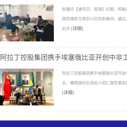
新疆讯【通讯员：周涛】近期，阿勒
居民楼栋与老旧小区的街巷间，通过
[详细]
的平
阿拉丁控股集团携手埃塞俄比亚开创中非
阿拉丁控股集团携手埃塞俄比亚开创
长、雁栖湖论坛发起人阳仁强受邀到
[详细]