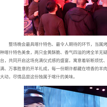
整场晚会最具喀什特色、最令人期待的环节，当属烤
种喀什特色美食，两只金黄酥脆、香气四溢的烤全羊无
台，共同开启这场充满仪式感的盛宴。寓意着斩断烦忧
满、万事胜意的开羊礼成，每一份期许都藏在喷香的羊
大动，尽情品尝这份独属于喀什的美味。