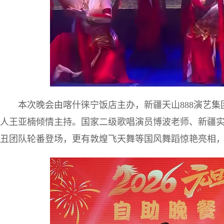
本次晚会由喀什徕宁饭店主办，新疆天山888演艺
人王亚楠倾情主持。国家二级歌唱演员博波老师、新疆
丑团队轮番登场，更有敦煌飞天舞等国风舞蹈惊艳亮相