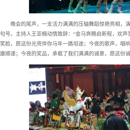
晚会的尾声，一支活力满满的压轴舞蹈惊艳亮相，
句号。主持人王亚楠动情致辞：“金马奔腾启新程，欢声
笑脸，愿这份光亮伴你马年一路坦途；今夜的歌声，唱
康顺遂；今夜的奖品，承载了我们满满的诚意，愿这份诚