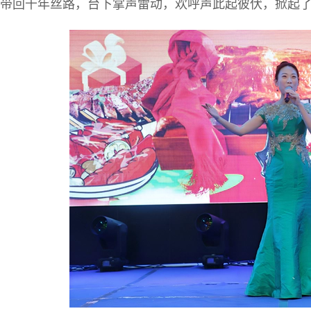
带回千年丝路，台下掌声雷动，欢呼声此起彼伏，掀起