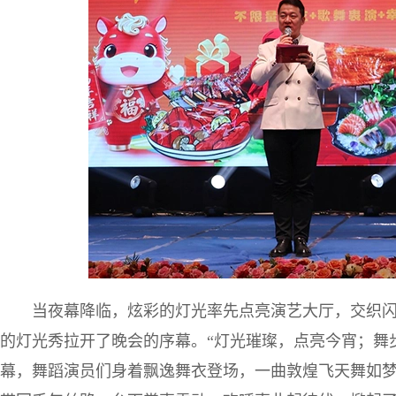
当夜幕降临，炫彩的灯光率先点亮演艺大厅，交织
的灯光秀拉开了晚会的序幕。“灯光璀璨，点亮今宵；舞
幕，舞蹈演员们身着飘逸舞衣登场，一曲敦煌飞天舞如