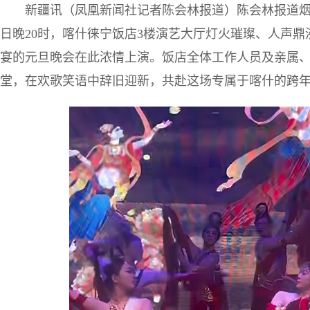
新疆讯（凤凰新闻社记者陈会林报道）陈会林报道烟火
日晚20时，喀什徕宁饭店3楼演艺大厅灯火璀璨、人声
宴的元旦晚会在此浓情上演。饭店全体工作人员及亲属、
堂，在欢歌笑语中辞旧迎新，共赴这场专属于喀什的跨