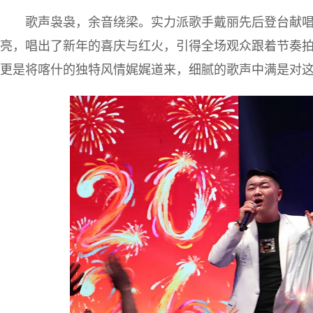
歌声袅袅，余音绕梁。实力派歌手戴丽先后登台献
亮，唱出了新年的喜庆与红火，引得全场观众跟着节奏
更是将喀什的独特风情娓娓道来，细腻的歌声中满是对