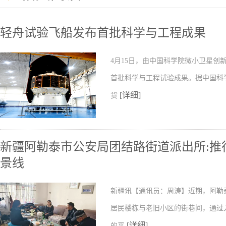
轻舟试验飞船发布首批科学与工程成果
4月15日，由中国科学院微小卫星
首批科学与工程试验成果。据中国科
[详细]
货
新疆阿勒泰市公安局团结路街道派出所:推行
景线
新疆讯【通讯员：周涛】近期，阿勒
居民楼栋与老旧小区的街巷间，通过
[详细]
的平