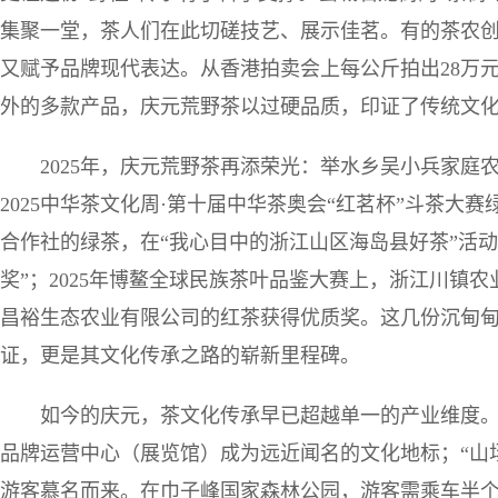
集聚一堂，茶人们在此切磋技艺、展示佳茗。有的茶农
又赋予品牌现代表达。从香港拍卖会上每公斤拍出28万元的“
外的多款产品，庆元荒野茶以过硬品质，印证了传统文
2025年，庆元荒野茶再添荣光：举水乡吴小兵家庭
2025中华茶文化周·第十届中华茶奥会“红茗杯”斗茶大
合作社的绿茶，在“我心目中的浙江山区海岛县好茶”活
奖”；2025年博鳌全球民族茶叶品鉴大赛上，浙江川镇
昌裕生态农业有限公司的红茶获得优质奖。这几份沉甸
证，更是其文化传承之路的崭新里程碑。
如今的庆元，茶文化传承早已超越单一的产业维度
品牌运营中心（展览馆）成为远近闻名的文化地标；“山
游客慕名而来。在巾子峰国家森林公园，游客需乘车半