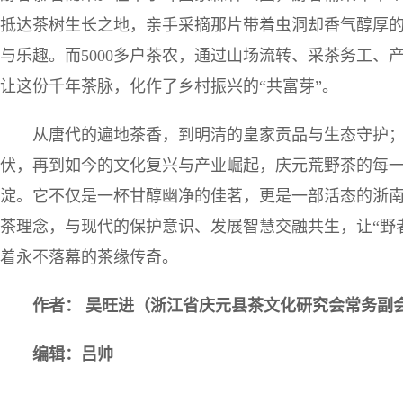
抵达茶树生长之地，亲手采摘那片带着虫洞却香气醇厚
与乐趣。而5000多户茶农，通过山场流转、采茶务工、
让这份千年茶脉，化作了乡村振兴的“共富芽”。
从唐代的遍地茶香，到明清的皇家贡品与生态守护
伏，再到如今的文化复兴与产业崛起，庆元荒野茶的每
淀。它不仅是一杯甘醇幽净的佳茗，更是一部活态的浙
茶理念，与现代的保护意识、发展智慧交融共生，让“野
着永不落幕的茶缘传奇。
作者： 吴旺进（浙江省庆元县茶文化研究会常务副
编辑：吕帅