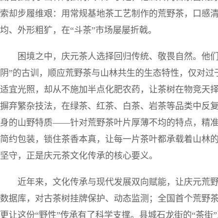
索却步履维艰：用常规基地茶工艺制作的荒野茶，口感
均、外形粗犷，在“斗茶”市场屡屡折戟。
困境之中，庆元茶人选择回归传统、敬畏自然。他们
阴”的古训，顺应荒野茶与山林共生的生态特性，仅对过
适宜光照，却从不施加半点化肥农药，让茶树在物竞天
摒弃繁杂技法，在绿茶、红茶、白茶、岩茶等品类中反
身的山野特质——针对荒野茶叶片厚薄不均的特点，精准
简约包装，锁住茶香本真，让每一片茶叶都承载着山林的
坚守，正是庆元茶文化传承的核心要义。
近年来，文化传承与现代发展双向赋能，让庆元荒
数据库，对古茶树挂牌保护、动态监测；全国首个荒野
更让这份“野性”传承有了科学支撑。县城石龙街的“茶街