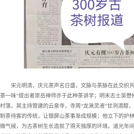
宋元明清，庆元茶声名日盛，文脉与茶脉在此交织共
茶一味”提出者崇岳禅师亦于此种茶讲学；明末志士吴懋
村落，其主持营建的云泉寺，寺周“龙湫灵液”甘冽清醇
制茶待客的传统，让银屏山茶事渐成规模；他立下的护林
微气候，为古茶树生长造就了得天独厚的环境。道光年间