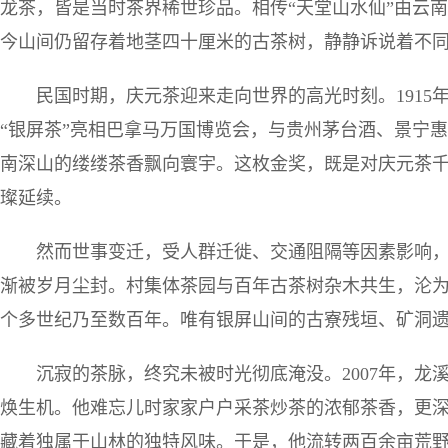
龙茶，皆是当时茶界稀世珍品。相传“天堂山水仙”由云
今山间仍留存着地茎四十厘米的古茶树，静静诉说着不
民国时期，庆元茶迎来走向世界的高光时刻。191
“银屏茶”亮相巴拿马万国博览会，与贵州茅台酒、景宁
南深山的缕缕茶香飘向寰宇。这枚金奖，既是对庆元茶
璨延续。
然而世事变迁，受人群迁徙、交通阻隔等因素影响
渐被岁月尘封。村集体茶园与百年古茶树杂木共生，沦为
个多世纪乃至数百年。唯有银屏山间的古寮残垣、矿洞
沉寂的茶脉，终究未被时光彻底淹没。2007年，
焕生机。他难忘儿时家家户户采茶炒茶的浓郁茶香，更
藏着独属于山林的独特风味。于是，他流转两百余亩荒