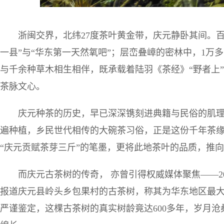
浙闽交界，北纬27度茶叶黄金带，庆元静卧其间。
一县”与“华东第一天然氧吧”；层峦叠嶂的密林中，1万
与千余种草木相生相伴，既承载着陆羽《茶经》“野者上
茶脉文心。
庆元种茶的历史，早已深深镌刻进典籍与民俗的肌
遍种植，乡民世代相传的大碗茶习俗，正是这份千年茶
“庆元贡赋茶芽三斤”的笔墨，更将此地茶叶的品质，推
而庆元古茶树的传奇， 亦曾引得权威媒体聚焦——20
报道庆元县岭头乡包果村的古茶树，称其为华东地区最大
严谨鉴定，这棵古茶树的真实树龄竟达600多年，岁月