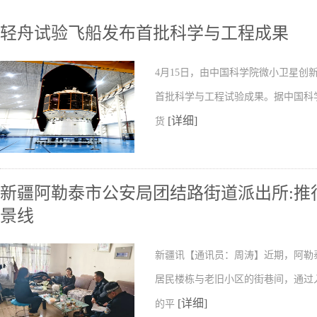
轻舟试验飞船发布首批科学与工程成果
4月15日，由中国科学院微小卫星
首批科学与工程试验成果。据中国科
[详细]
货
新疆阿勒泰市公安局团结路街道派出所:推行
景线
新疆讯【通讯员：周涛】近期，阿勒
居民楼栋与老旧小区的街巷间，通过
[详细]
的平