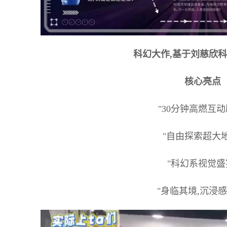
科幻大作,基于刘慈欣
核心亮点
"30分钟高燃互动
"自由探索超大地
"科幻系视觉盛
"身临其境,沉浸感