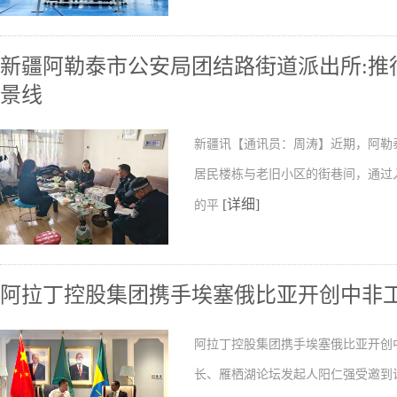
新疆阿勒泰市公安局团结路街道派出所:推行
景线
新疆讯【通讯员：周涛】近期，阿勒
居民楼栋与老旧小区的街巷间，通过
[详细]
的平
阿拉丁控股集团携手埃塞俄比亚开创中非
阿拉丁控股集团携手埃塞俄比亚开创
长、雁栖湖论坛发起人阳仁强受邀到