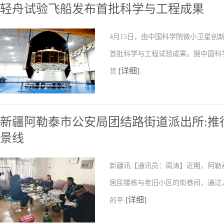
轻舟试验飞船发布首批科学与工程成果
4月15日，由中国科学院微小卫星
首批科学与工程试验成果。据中国科
[详细]
货
新疆阿勒泰市公安局团结路街道派出所:推行
景线
新疆讯【通讯员：周涛】近期，阿勒
居民楼栋与老旧小区的街巷间，通过
[详细]
的平