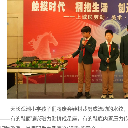
天长观潮小学孩子们将废弃鞋材裁剪成流动的水纹，
——有的鞋面镶嵌磁力贴拼成星座，有的鞋底内置压力