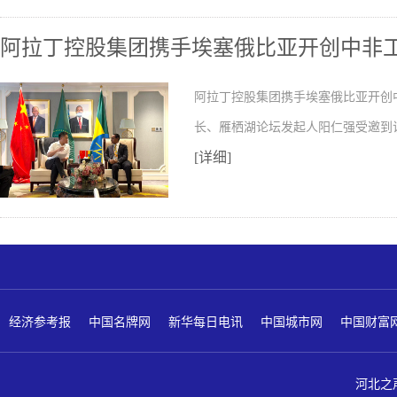
阿拉丁控股集团携手埃塞俄比亚开创中非
阿拉丁控股集团携手埃塞俄比亚开创
长、雁栖湖论坛发起人阳仁强受邀到
[详细]
经济参考报
中国名牌网
新华每日电讯
中国城市网
中国财富
河北之声 版