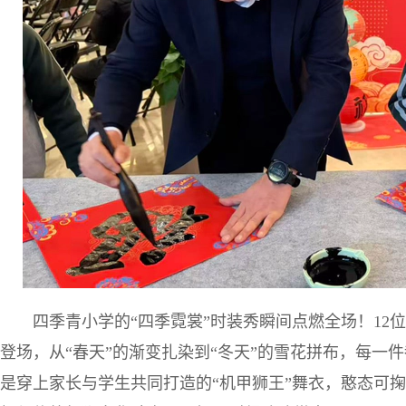
四季青小学的“四季霓裳”时装秀瞬间点燃全场！12
登场，从“春天”的渐变扎染到“冬天”的雪花拼布，每一
是穿上家长与学生共同打造的“机甲狮王”舞衣，憨态可掬