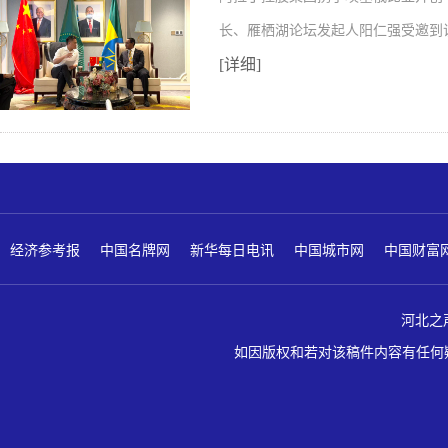
长、雁栖湖论坛发起人阳仁强受邀到
[详细]
经济参考报
中国名牌网
新华每日电讯
中国城市网
中国财富
河北之声 版
如因版权和若对该稿件内容有任何疑问