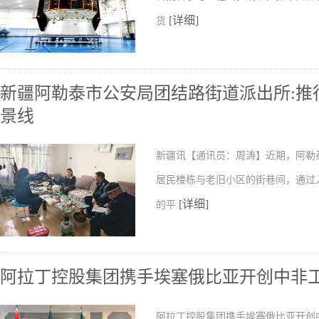
[详细]
货
新疆阿勒泰市公安局团结路街道派出所:推行
景线
新疆讯【通讯员：周涛】近期，阿勒
居民楼栋与老旧小区的街巷间，通过
[详细]
的平
阿拉丁控股集团携手埃塞俄比亚开创中非
阿拉丁控股集团携手埃塞俄比亚开创