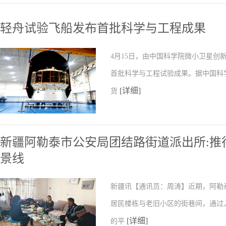
轻舟试验飞船发布首批科学与工程成果
4月15日，由中国科学院微小卫星
首批科学与工程试验成果。据中国科
[详细]
货
新疆阿勒泰市公安局团结路街道派出所:推行
景线
新疆讯【通讯员：周涛】近期，阿勒
居民楼栋与老旧小区的街巷间，通过
[详细]
的平