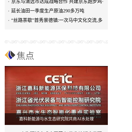
清远鸡标准体系
京东与清远市达成战略合作 共建京东跑步鸡·
清远鸡标准体系
延长油田一季度生产原油290多万吨
“丝路茶歇”首秀景德镇:一次马中文化交流,多
重收获与回响
焦点
嘉科新能源与水生态研究院共商AI水处理