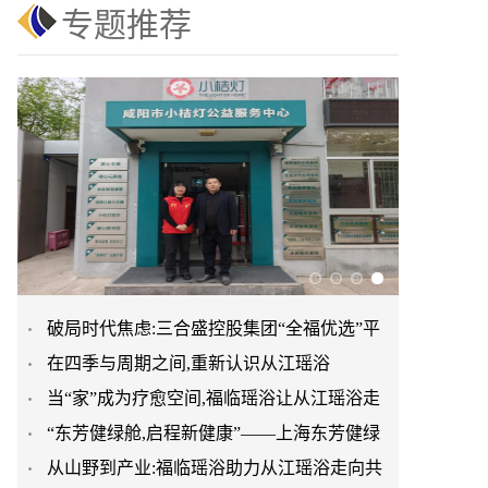
专题推荐
破局时代焦虑:三合盛控股集团“全福优选”平
在四季与周期之间,重新认识从江瑶浴
台正式启航
当“家”成为疗愈空间,福临瑶浴让从江瑶浴走
“东芳健绿舱,启程新健康”——上海东芳健绿
进日常生活
从山野到产业:福临瑶浴助力从江瑶浴走向共
AI智能养身舱品牌发