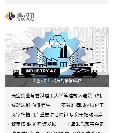
赢之路
微观
出圈·出山·出海的福临瑶浴
天空实业与香港理工大学筹建载人通航飞机
研究院
绿动珠城 向淮而生 ——安徽淮海园林绿化工
程有限公司发展纪实
深学细悟四点重要讲话精神 以实干推动两岸
融合发展
叙宗情 促交流 谋发展——上海朱氏宗亲会走