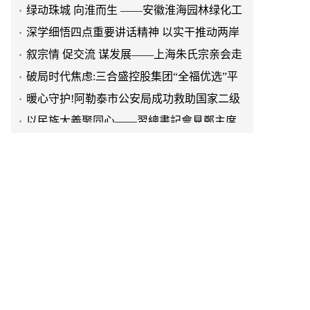
程有限公司发展纪实
深学细悟四点重要讲话精神 以实干推动两岸
融合发展
叙宗情 促交流 谋发展——上海朱氏宗亲会走
进上海晨烨家具有限公司
破局时代焦虑:三合盛控股集团“全福优选”平
台正式启航
暖心守护!阿勒泰市公安局成功救助国家二级
保护动物黑鸢
以民族大義聚同心——習總書記會見鄭主席
提出兩岸關系四點重要意見
京东与清远市达成战略合作 共建京东跑步鸡·
清远鸡标准体系
京东与清远市达成战略合作 共建京东跑步鸡·
清远鸡标准体系
延长油田一季度生产原油290多万吨