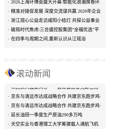
2026上海环博会盛大开幕:智能化浪潮席卷环
保产业
精准对接促发展 深度交流谋共赢 2026年企业
天空实业与香港理工大学筹建载人通航飞机
投融资交流活动第二
浙江观心公益走访咸阳小桔灯 共探公益事业
研究院
绿动珠城 向淮而生 ——安徽淮海园林绿化工
可持续发展新路径
破局时代焦虑:三合盛控股集团“全福优选”平
程有限公司发展纪实
深学细悟四点重要讲话精神 以实干推动两岸
台正式启航
在四季与周期之间,重新认识从江瑶浴
融合发展
叙宗情 促交流 谋发展——上海朱氏宗亲会走
进上海晨烨家具有限公司
破局时代焦虑:三合盛控股集团“全福优选”平
台正式启航
暖心守护!阿勒泰市公安局成功救助国家二级
滚动新闻
保护动物黑鸢
以民族大義聚同心——習總書記會見鄭主席
提出兩岸關系四點重要意見
京东与清远市达成战略合作 共建京东跑步鸡·
清远鸡标准体系
京东与清远市达成战略合作 共建京东跑步鸡·
清远鸡标准体系
延长油田一季度生产原油290多万吨
天空实业与香港理工大学筹建载人通航飞机
研究院
绿动珠城 向淮而生 ——安徽淮海园林绿化工