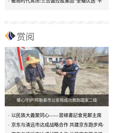
进上海晨烨家具有限公
破局时代焦虑:三合盛控股集团“全福优选”平
台正式启航
赏阅
暖心守护!阿勒泰市公安局成功救助国家二级
以民族大義聚同心——習總書記會見鄭主席
提出兩岸關系四點重要意
京东与清远市达成战略合作 共建京东跑步鸡·