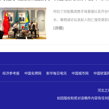
阿拉丁控股集团携手埃塞俄比亚开创
长、雁栖湖论坛发起人阳仁强受邀到
[详细]
经济参考报
中国名牌网
新华每日电讯
中国城市网
中国财富
河北之声 版
如因版权和若对该稿件内容有任何疑问