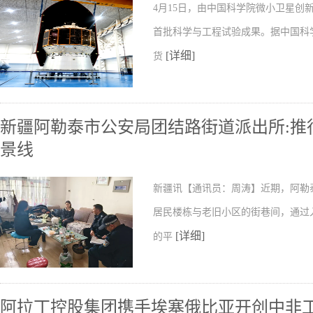
4月15日，由中国科学院微小卫星
首批科学与工程试验成果。据中国科
[详细]
货
新疆阿勒泰市公安局团结路街道派出所:推行
景线
新疆讯【通讯员：周涛】近期，阿勒
居民楼栋与老旧小区的街巷间，通过
[详细]
的平
阿拉丁控股集团携手埃塞俄比亚开创中非