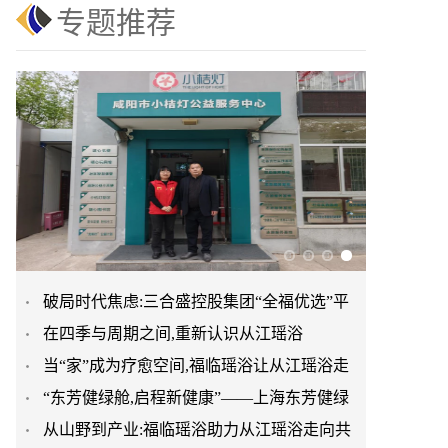
专题推荐
破局时代焦虑:三合盛控股集团“全福优选”平
在四季与周期之间,重新认识从江瑶浴
台正式启航
当“家”成为疗愈空间,福临瑶浴让从江瑶浴走
“东芳健绿舱,启程新健康”——上海东芳健绿
进日常生活
从山野到产业:福临瑶浴助力从江瑶浴走向共
AI智能养身舱品牌发