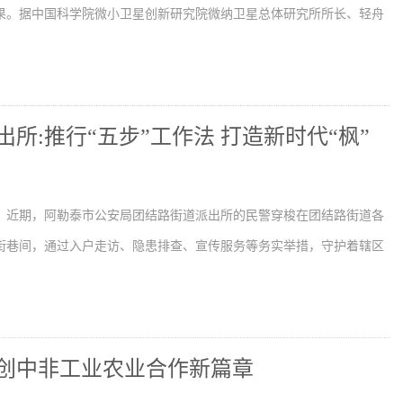
果。据中国科学院微小卫星创新研究院微纳卫星总体研究所所长、轻舟
所:推行“五步”工作法 打造新时代“枫”
】近期，阿勒泰市公安局团结路街道派出所的民警穿梭在团结路街道各
街巷间，通过入户走访、隐患排查、宣传服务等务实举措，守护着辖区
创中非工业农业合作新篇章