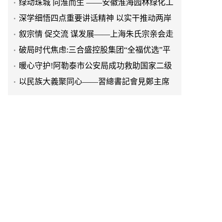
程有限公司发展纪实
深学细悟四点重要讲话精神 以实干推动两岸
融合发展
叙宗情 促交流 谋发展——上海朱氏宗亲会走
进上海晨烨家具有限公司
破局时代焦虑:三合盛控股集团“全福优选”平
台正式启航
暖心守护!阿勒泰市公安局成功救助国家二级
保护动物黑鸢
以民族大義聚同心——習總書記會見鄭主席
提出兩岸關系四點重要意見
京东与清远市达成战略合作 共建京东跑步鸡·
清远鸡标准体系
京东与清远市达成战略合作 共建京东跑步鸡·
清远鸡标准体系
延长油田一季度生产原油290多万吨