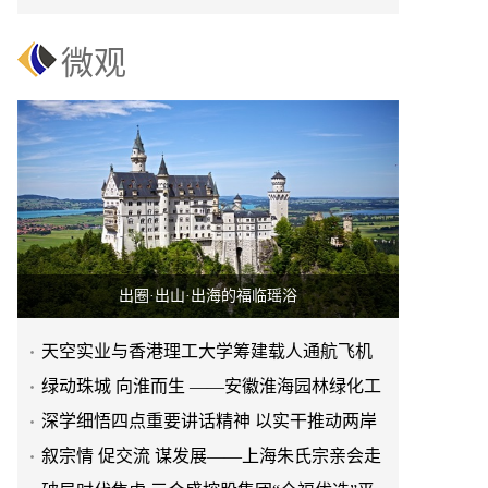
赢之路
微观
出圈·出山·出海的福临瑶浴
天空实业与香港理工大学筹建载人通航飞机
研究院
绿动珠城 向淮而生 ——安徽淮海园林绿化工
程有限公司发展纪实
深学细悟四点重要讲话精神 以实干推动两岸
融合发展
叙宗情 促交流 谋发展——上海朱氏宗亲会走