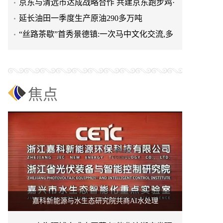
清远鸡标准体系
京东与清远市达成战略合作 共建京东跑步鸡·
清远鸡标准体系
延长油田一季度生产原油290多万吨
“丝路茶歇”首秀景德镇:一次马中文化交流,多
重收获与回响
焦点
嘉科新能源与水生态研究院共商AI水处理