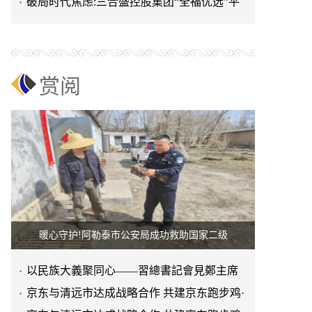
进上海晨烨家具有限公
破局时代焦虑:三合盛控股集团“全福优选”平
台正式启航
赏阅
暖心守护!阿勒泰市公安局成功救助国家二级
以民族大義聚同心——習總書記會見鄭主席
提出兩岸關系四點重要意
京东与清远市达成战略合作 共建京东跑步鸡·