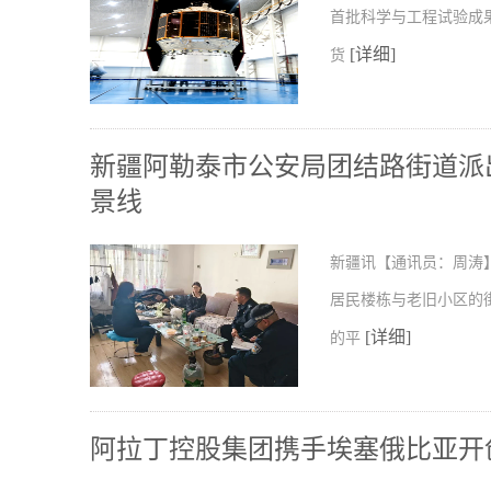
首批科学与工程试验成
[详细]
货
新疆阿勒泰市公安局团结路街道派出
景线
新疆讯【通讯员：周涛
居民楼栋与老旧小区的
[详细]
的平
阿拉丁控股集团携手埃塞俄比亚开