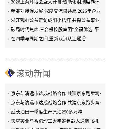
2026上海环博会盛大开幕:智能化浪潮席卷环
保产业
精准对接促发展 深度交流谋共赢 2026年企业
投融资交流活动第二
浙江观心公益走访咸阳小桔灯 共探公益事业
天空实业与香港理工大学筹建载人通航飞机
可持续发展新路径
破局时代焦虑:三合盛控股集团“全福优选”平
研究院
绿动珠城 向淮而生 ——安徽淮海园林绿化工
台正式启航
在四季与周期之间,重新认识从江瑶浴
程有限公司发展纪实
深学细悟四点重要讲话精神 以实干推动两岸
融合发展
叙宗情 促交流 谋发展——上海朱氏宗亲会走
进上海晨烨家具有限公司
破局时代焦虑:三合盛控股集团“全福优选”平
台正式启航
暖心守护!阿勒泰市公安局成功救助国家二级
滚动新闻
保护动物黑鸢
以民族大義聚同心——習總書記會見鄭主席
提出兩岸關系四點重要意見
京东与清远市达成战略合作 共建京东跑步鸡·
清远鸡标准体系
京东与清远市达成战略合作 共建京东跑步鸡·
清远鸡标准体系
延长油田一季度生产原油290多万吨
天空实业与香港理工大学筹建载人通航飞机
研究院
绿动珠城 向淮而生 ——安徽淮海园林绿化工