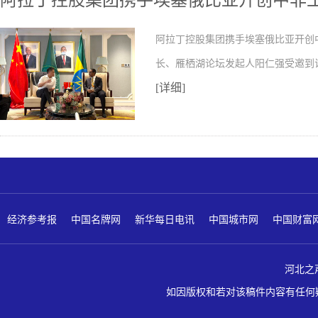
阿拉丁控股集团携手埃塞俄比亚开创中非
阿拉丁控股集团携手埃塞俄比亚开创
长、雁栖湖论坛发起人阳仁强受邀到
[详细]
经济参考报
中国名牌网
新华每日电讯
中国城市网
中国财富
河北之声 版
如因版权和若对该稿件内容有任何疑问