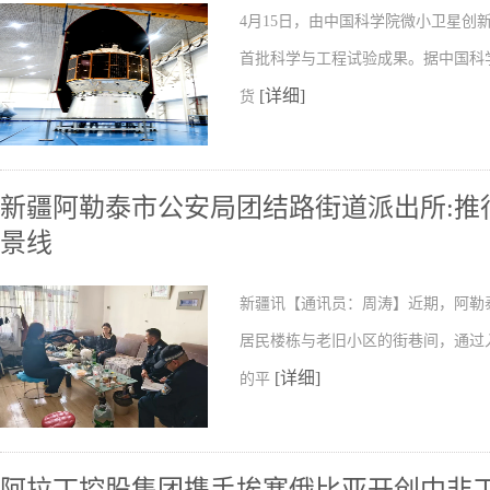
4月15日，由中国科学院微小卫星
首批科学与工程试验成果。据中国科
[详细]
货
新疆阿勒泰市公安局团结路街道派出所:推行
景线
新疆讯【通讯员：周涛】近期，阿勒
居民楼栋与老旧小区的街巷间，通过
[详细]
的平