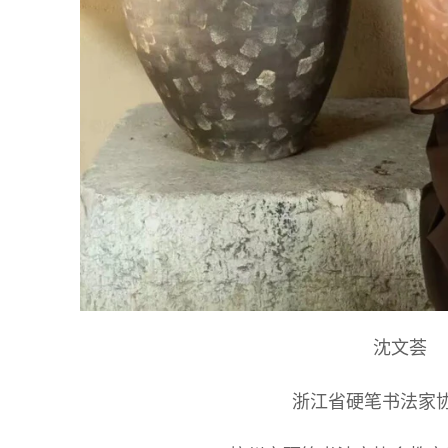
沈文荟
浙江省硬笔书法家