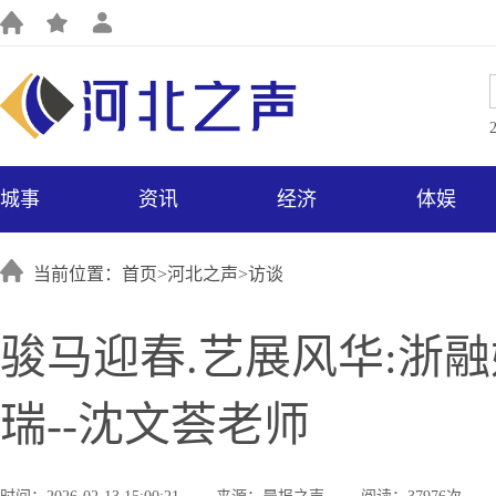
城事
资讯
经济
体娱
当前位置：首页>
河北之声
>
访谈
骏马迎春.艺展风华:浙
瑞--沈文荟老师