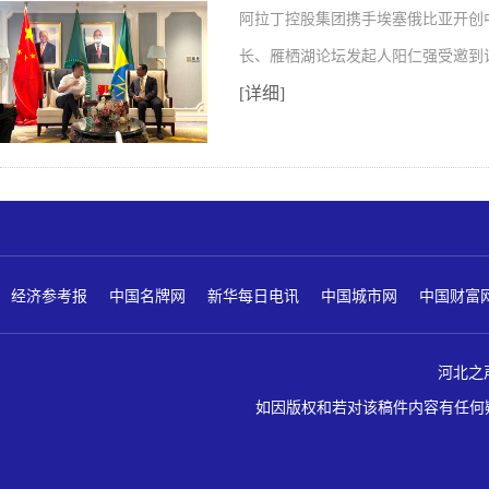
阿拉丁控股集团携手埃塞俄比亚开创
长、雁栖湖论坛发起人阳仁强受邀到
[详细]
经济参考报
中国名牌网
新华每日电讯
中国城市网
中国财富
河北之声 版
如因版权和若对该稿件内容有任何疑问