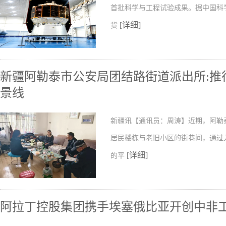
首批科学与工程试验成果。据中国科
[详细]
货
新疆阿勒泰市公安局团结路街道派出所:推行
景线
新疆讯【通讯员：周涛】近期，阿勒
居民楼栋与老旧小区的街巷间，通过
[详细]
的平
阿拉丁控股集团携手埃塞俄比亚开创中非