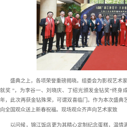
盛典之上，各项荣誉重磅揭晓。组委会为影视艺术家
就奖 ”，为李谷一、刘晓庆、丁绍光颁发金钻奖“终身
年，此次再获金钻殊荣，可谓双喜临门。作为本次盛典
向全国观众送上新春祝福。现场观众齐声向艺术家致
以问候，锦江饭店更为其精心定制纪念蛋糕，温情