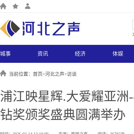
城事
资讯
经济
体娱
当前位置：首页>
河北之声
>
访谈
浦江映星辉.大爱耀亚洲
钻奖颁奖盛典圆满举办