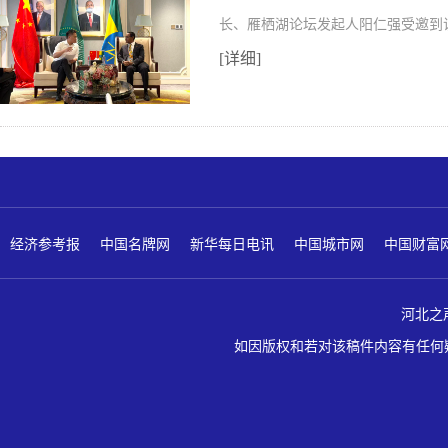
长、雁栖湖论坛发起人阳仁强受邀到
[详细]
经济参考报
中国名牌网
新华每日电讯
中国城市网
中国财富
河北之声 版
如因版权和若对该稿件内容有任何疑问