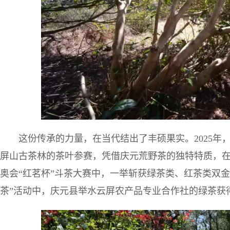
这份传承的力量，在当代结出了丰硕果实。2025
屏山古茶林的茶叶参赛，凭借庆元荒野茶的独特特质，在杭
奥会“红茗杯”斗茶大赛中，一举斩获绿茶类、红茶类双
茶”活动中，庆元县举水云屏农产品专业合作社的绿茶获