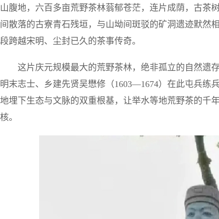
山腹地，六百多亩荒野茶林蓊郁苍茫，连片成荫，古茶
间散落的古寮青石残垣，与山坳间斑驳的矿洞遗迹默然
段跨越宋明、尘封已久的茶事传奇。
这片庆元规模最大的荒野茶林，绝非孤立的自然遗
明末志士、乡建先贤吴懋修（1603—1674）在此屯兵
地埋下生态与文脉的双重根基，让举水等地荒野茶的千
核。