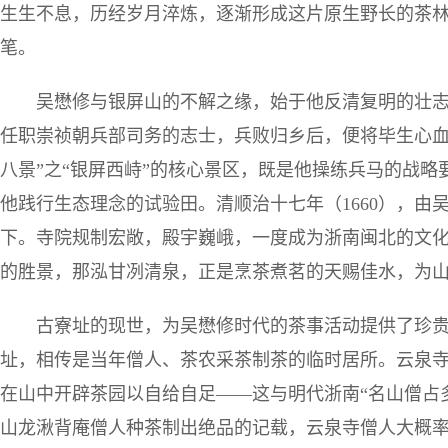
生生不息，历经岁月淬炼，逐渐形成这片原生野长的茶
笔。
吴懋修与银屏山的不解之缘，始于他反清复明的壮
任职崇祯朝兵部司务的志士，兵败归乡后，便将毕生心血
八景”之“银屏西峙”的核心景区，既是他操练兵马的战
他践行生态理念的试验田。清顺治十七年（1660），由
下。寺院规制宏敞，殿宇巍峨，一度成为浙南闽北的文化
的胜景，那泓甘冽清泉，正是烹茶煮茗的天赐佳水，为
古寮址的现世，为吴懋修时代的茶事活动提供了珍
址，相传是当年僧人、茶农采茶制茶的临时居所。云泉
在山中开辟茶园以自给自足——这与明代浙南“名山僧占
山龙湫背庵僧人种茶制出绝品的记载，云泉寺僧人大概