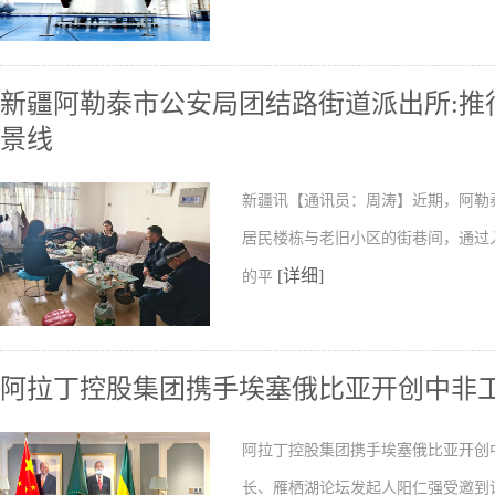
新疆阿勒泰市公安局团结路街道派出所:推行
景线
新疆讯【通讯员：周涛】近期，阿勒
居民楼栋与老旧小区的街巷间，通过
[详细]
的平
阿拉丁控股集团携手埃塞俄比亚开创中非
阿拉丁控股集团携手埃塞俄比亚开创
长、雁栖湖论坛发起人阳仁强受邀到