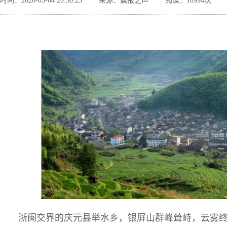
时间：2026-03-04 20:30:23
来源：晨报之声
阅读：18994次
浙闽交界的庆元县举水乡，银屏山群峰耸峙，云雾