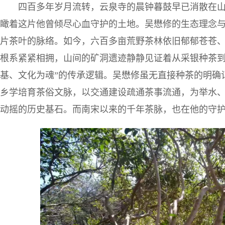
四百多年岁月流转，云泉寺的晨钟暮鼓早已消散在
瞰着这片他曾倾尽心血守护的土地。吴懋修的生态理念
片茶叶的脉络。如今，六百多亩荒野茶林依旧郁郁苍苍
根系紧紧相拥，山间的矿洞遗迹静静见证着从采银种茶到
基、文化为魂”的传承逻辑。吴懋修虽无直接种茶的明确
乡学培育茶俗文脉，以交通建设疏通茶事流通，为举水
动摇的历史基石。而南宋以来的千年茶脉，也在他的守