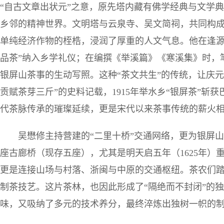
“自古文章出状元”之意，原先塔内藏有佛学经典与文学
乡邻的精神世界。文明塔与云泉寺、吴文简祠，共同构
单纯经济作物的桎梏，浸润了厚重的人文气息。他在逢源
品茶”纳入乡学礼仪；在编撰《举溪篇》《寒溪集》时，笔
银屏山茶事的生动写照。这种“茶文共生”的传统，让庆
贡赋茶芽三斤”的史料记载，1915年举水乡“银屏茶”
代茶脉传承的璀璨延续，更是宋代以来茶事传统的薪火
吴懋修主持营建的“二里十桥”交通网络，更为银屏
座古廊桥（现存五座），尤其是明天启五年（1625年）
更是连接山场与村落、浙闽与中原的交通枢纽。茶农们
制茶技艺。这片茶林，也因此形成了“隔绝而不封闭”的独
味，又吸纳了多元的技术养分，最终淬炼出独树一帜的