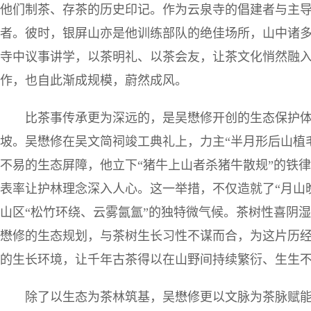
他们制茶、存茶的历史印记。作为云泉寺的倡建者与主
者。彼时，银屏山亦是他训练部队的绝佳场所，山中诸
寺中议事讲学，以茶明礼、以茶会友，让茶文化悄然融
作，也自此渐成规模，蔚然成风。
比茶事传承更为深远的，是吴懋修开创的生态保护
坡。吴懋修在吴文简祠竣工典礼上，力主“半月形后山植
不易的生态屏障，他立下“猪牛上山者杀猪牛散规”的铁
表率让护林理念深入人心。这一举措，不仅造就了“月山
山区“松竹环绕、云雾氤氲”的独特微气候。茶树性喜阴
懋修的生态规划，与茶树生长习性不谋而合，为这片历
的生长环境，让千年古茶得以在山野间持续繁衍、生生
除了以生态为茶林筑基，吴懋修更以文脉为茶脉赋