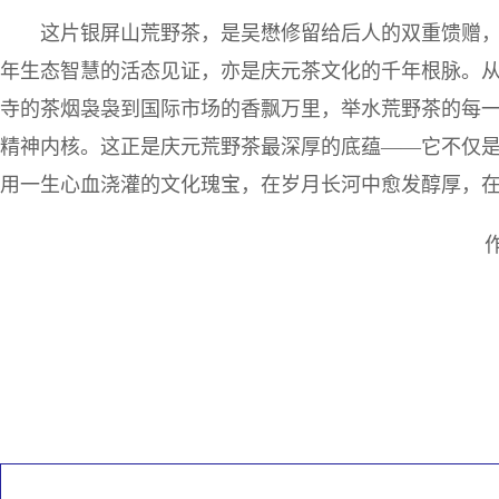
这片银屏山荒野茶，是吴懋修留给后人的双重馈赠
年生态智慧的活态见证，亦是庆元茶文化的千年根脉。
寺的茶烟袅袅到国际市场的香飘万里，举水荒野茶的每一
精神内核。这正是庆元荒野茶最深厚的底蕴——它不仅
用一生心血浇灌的文化瑰宝，在岁月长河中愈发醇厚，