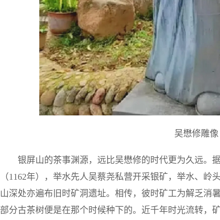
吴懋修雕像
银屏山的茶事渊源，远比吴懋修的时代更为久远。
（1162年），举水先人吴蔡尧私营开采银矿，举水、岭
山深处亦遍布旧时矿洞遗址。相传，彼时矿工为解乏消
部分古茶树便是在那个时候种下的。近千年时光流转，