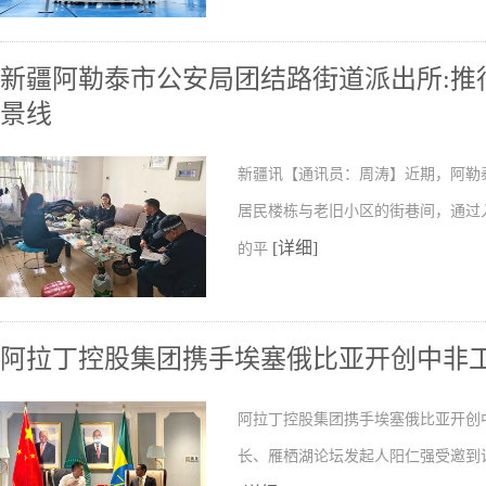
新疆阿勒泰市公安局团结路街道派出所:推行
景线
新疆讯【通讯员：周涛】近期，阿勒
居民楼栋与老旧小区的街巷间，通过
[详细]
的平
阿拉丁控股集团携手埃塞俄比亚开创中非
阿拉丁控股集团携手埃塞俄比亚开创
长、雁栖湖论坛发起人阳仁强受邀到