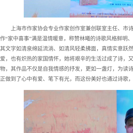
上海市作家协会专业作家创作室兼创联室主任、市
作“家中喜事”满是温情暖意，称赞林曦的诗歌风格鲜明、
其文字如清泉绵延流淌、如清风轻柔拂面，真情实意跃
爱，也有炽热的家国情怀，她将艰辛的生活过成了诗，
物，其作品不仅是自我情感的抒发，更如一盏灯，为读
正做到了心中有爱、笔下有光，而这份美好也通过诗歌