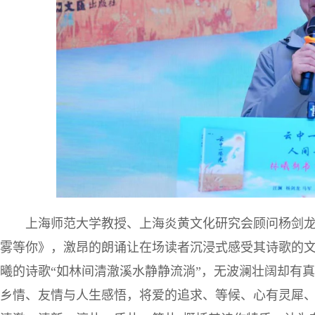
上海师范大学教授、上海炎黄文化研究会顾问杨剑
雾等你》，激昂的朗诵让在场读者沉浸式感受其诗歌的
曦的诗歌“如林间清澈溪水静静流淌”，无波澜壮阔却有
乡情、友情与人生感悟，将爱的追求、等候、心有灵犀、