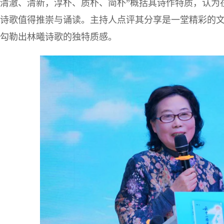
清澈、清新，淳朴、质朴、简朴”概括其诗作特质，认为
诗歌值得推崇与诵读。主持人点评其分享是一堂精彩的
勾勒出林曦诗歌的独特质感。