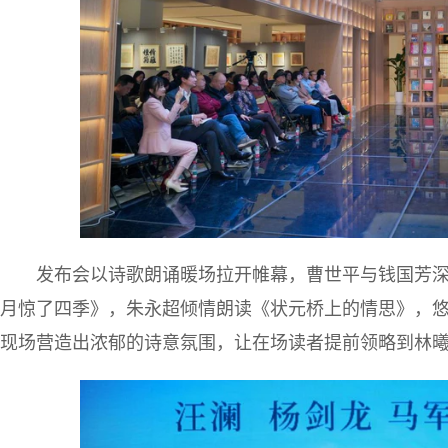
发布会以诗歌朗诵暖场拉开帷幕，曹世平与钱国芳
月惊了四季》，朱永超倾情朗读《状元桥上的情思》，
现场营造出浓郁的诗意氛围，让在场读者提前领略到林