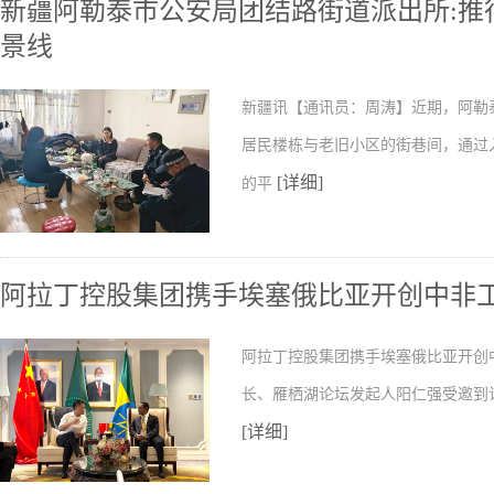
新疆阿勒泰市公安局团结路街道派出所:推行
景线
新疆讯【通讯员：周涛】近期，阿勒
居民楼栋与老旧小区的街巷间，通过
[详细]
的平
阿拉丁控股集团携手埃塞俄比亚开创中非
阿拉丁控股集团携手埃塞俄比亚开创
长、雁栖湖论坛发起人阳仁强受邀到
[详细]