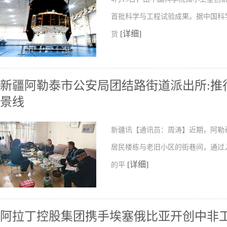
首批科学与工程试验成果。据中国科
[详细]
货
新疆阿勒泰市公安局团结路街道派出所:推行
景线
新疆讯【通讯员：周涛】近期，阿勒
居民楼栋与老旧小区的街巷间，通过
[详细]
的平
阿拉丁控股集团携手埃塞俄比亚开创中非