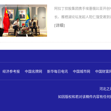
阿拉丁控股集团携手埃塞俄比亚开创
长、雁栖湖论坛发起人阳仁强受邀到
[详细]
经济参考报
中国名牌网
新华每日电讯
中国城市网
中国财富
河北之声 版
如因版权和若对该稿件内容有任何疑问