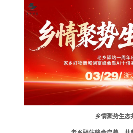
乡情聚势生态
老乡驿站峰会启幕，共赴