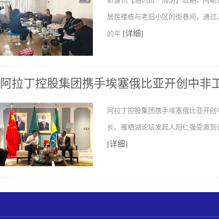
新疆讯【通讯员：周涛】近期，阿勒
居民楼栋与老旧小区的街巷间，通过
[详细]
的平
阿拉丁控股集团携手埃塞俄比亚开创中非
阿拉丁控股集团携手埃塞俄比亚开创
长、雁栖湖论坛发起人阳仁强受邀到
[详细]