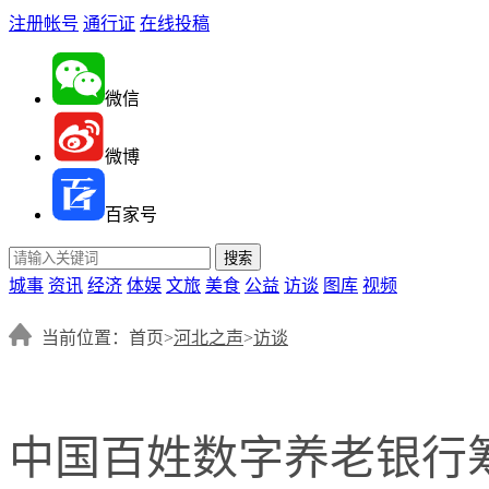
注册帐号
通行证
在线投稿
微信
微博
百家号
城事
资讯
经济
体娱
文旅
美食
公益
访谈
图库
视频
当前位置：首页>
河北之声
>
访谈
中国百姓数字养老银行