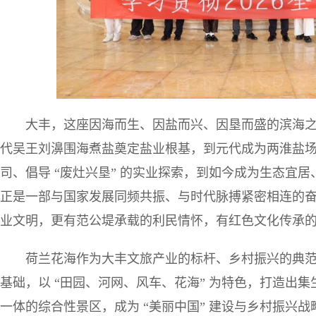
大丰，这座因海而生、因盐而兴、因垦而盛的滨海
代吴王刘濞围海煮盐奠定盐业根基，到元代成为两淮盐
司、倡导 “废灶兴垦” 的实业探索，到如今成为生态宜
正是一部与国家发展同频共振、与时代脉搏紧密相连的
业文明，更有范公堤承载的利民情怀，有红色文化传承
荷兰花海作为大丰文旅产业的标杆、乡村振兴的典
基础，以 “田园、河网、风车、花海” 为特色，打造出
一体的综合性景区，成为 “美丽中国” 建设与乡村振兴