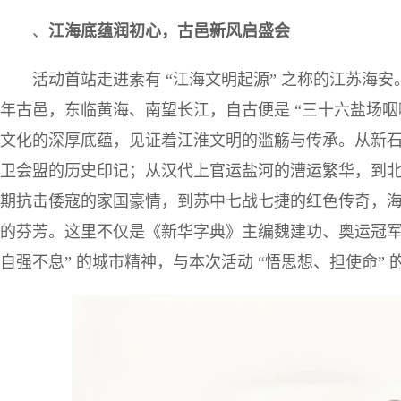
、
江海底蕴润初心，古邑新风启盛会
活动首站走进素有 “江海文明起源” 之称的江苏海
年古邑，东临黄海、南望长江，自古便是 “三十六盐场咽喉
文化的深厚底蕴，见证着江淮文明的滥觞与传承。从新
卫会盟的历史印记；从汉代上官运盐河的漕运繁华，到
期抗击倭寇的家国豪情，到苏中七战七捷的红色传奇，
的芬芳。这里不仅是《新华字典》主编魏建功、奥运冠军
自强不息” 的城市精神，与本次活动 “悟思想、担使命”