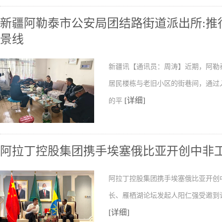
新疆阿勒泰市公安局团结路街道派出所:推行
景线
新疆讯【通讯员：周涛】近期，阿勒
居民楼栋与老旧小区的街巷间，通过
[详细]
的平
阿拉丁控股集团携手埃塞俄比亚开创中非
阿拉丁控股集团携手埃塞俄比亚开创
长、雁栖湖论坛发起人阳仁强受邀到
[详细]