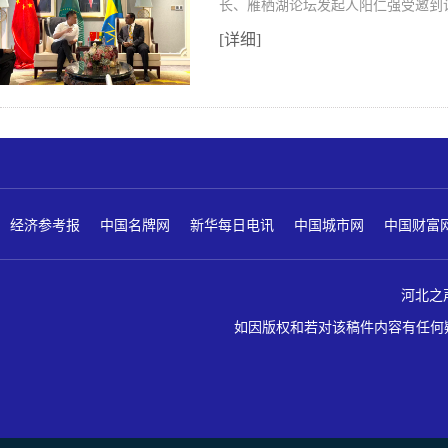
长、雁栖湖论坛发起人阳仁强受邀到
[详细]
经济参考报
中国名牌网
新华每日电讯
中国城市网
中国财富
河北之声 版
如因版权和若对该稿件内容有任何疑问