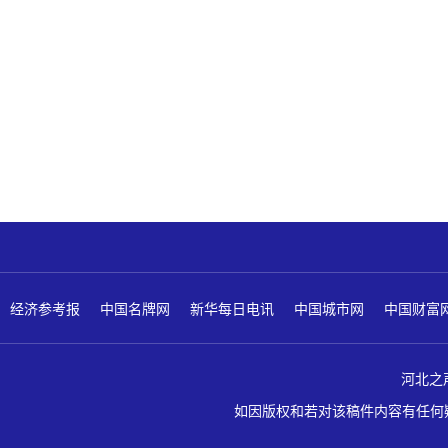
经济参考报
中国名牌网
新华每日电讯
中国城市网
中国财富
河北之声 版
如因版权和若对该稿件内容有任何疑问