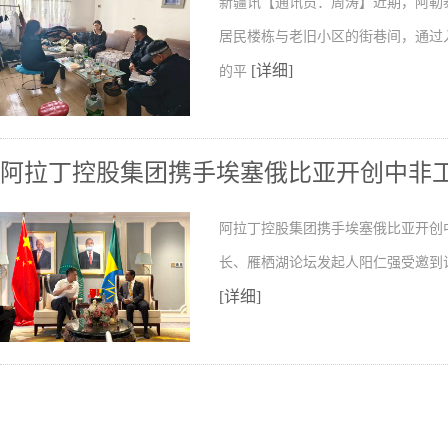
新疆讯【通讯员：周涛】近期，阿勒
居民楼栋与老旧小区的街巷间，通过
[详细]
的平
阿拉丁控股集团携手埃塞俄比亚开创中非
阿拉丁控股集团携手埃塞俄比亚开创
长、雁栖湖论坛发起人阳仁强受邀到
[详细]