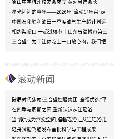
象山中学杭州校友会成立 黄河当选会长
星光闪闪的童年——2026年“流动少年宫”走
进北秀小学
中国石化胜利油田一季度油气生产超计划运
轻舟试验飞船发布首批科学与工程成果
行| 首季开门红
相约梨峪口 一起过椿节丨山东省淄博市第三
新疆阿勒泰市公安局团结路街道派出所:推行
届香椿文化旅游节举办
三合盛：为了让你吃上一口放心肉，我们把
“五步”工作法 打造新时代“枫”景线
阿拉丁控股集团携手埃塞俄比亚开创中非工
猪送进了“高山修仙学院”
业农业合作新篇章
嘉科新能源与水生态研究院共商AI水处理
2026上海环博会盛大开幕:智能化浪潮席卷环
保产业
精准对接促发展 深度交流谋共赢 2026年企业
滚动新闻
投融资交流活动第二期圆满举行
浙江观心公益走访咸阳小桔灯 共探公益事业
可持续发展新路径
破局时代焦虑:三合盛控股集团“全福优选”平
台正式启航
在四季与周期之间,重新认识从江瑶浴
当“家”成为疗愈空间,福临瑶浴让从江瑶浴走
进日常生活
轻舟试验飞船发布首批科学与工程成果
新疆阿勒泰市公安局团结路街道派出所:推行