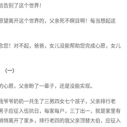
远告别了这个世界！
愿望离开这个世界的，父亲死不瞑目啊！每当想起这
念您！对不起，爸爸，女儿没能帮助您完成心愿，女儿
（一）
的心愿，父亲盼了一辈子，还是没能实现。
我爷爷奶奶一共生了三男四女七个孩子，父亲排行老
年轻男子应征入伍抗日，每家每户，三丁出一，就是家里有
悄悄离开了家乡，排行老四的我父亲顶替大伯，应征入