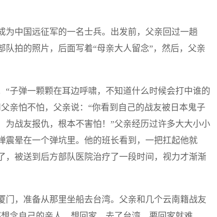
成为中国远征军的一名士兵。出发前，父亲回过一趟
部队拍的照片，后面写着“母亲大人留念”，然后，父亲
。“子弹一颗颗在耳边呼啸，不知道什么时候会打中谁的
问父亲怕不怕，父亲说：“你看到自己的战友被日本鬼子
，为战友报仇，根本不害怕！”父亲经历过许多大大小小
弹震晕在一个弹坑里。他的班长看到，一把扛起他就
了，被送到后方部队医院治疗了一段时间，视力才渐渐
厦门，准备从那里坐船去台湾。父亲和几个云南籍战友
都想念自己的亲人，想回家。去了台湾，要回家就难