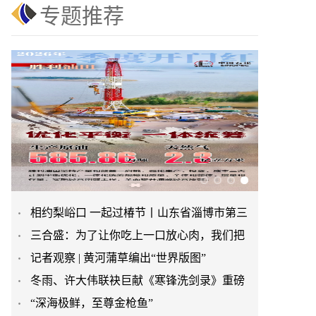
专题推荐
相约梨峪口 一起过椿节丨山东省淄博市第三
三合盛：为了让你吃上一口放心肉，我们把
届香椿文化旅游节举办
记者观察 | 黄河蒲草编出“世界版图”
猪送进了“高山修仙学院”
冬雨、许大伟联袂巨献《寒锋洗剑录》重磅
“深海极鲜，至尊金枪鱼”
上市！未发先火引业界瞩目