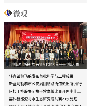
微观
巾帼聚力启新程 共筑时代她力量——巾帼天团
轻舟试验飞船发布首批科学与工程成果
新疆阿勒泰市公安局团结路街道派出所:推行
“五步”工作法 打造新
阿拉丁控股集团携手埃塞俄比亚开创中非工
业农业合作新篇章
嘉科新能源与水生态研究院共商AI水处理