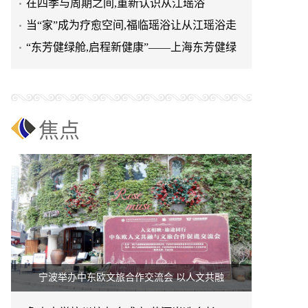
台正式启航
在四季与周期之间,重新认识从江瑶浴
当“家”成为疗愈空间,福临瑶浴让从江瑶浴走
进日常生活
“东芳健绿舱,启程新健康”——上海东芳健绿
AI智能养身舱品牌发
焦点
宁波举办中东欧文旅合作交流会 以人文共融