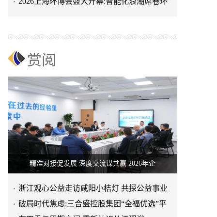
2026上海环博会盛大开幕:智能化浪潮席卷环
保产业
赏阅
精准对接促发展 深度交流谋共赢 2026年企
浙江观心公益走访咸阳小桔灯 共探公益事业
可持续发展新路径
破局时代焦虑:三合盛控股集团“全福优选”平