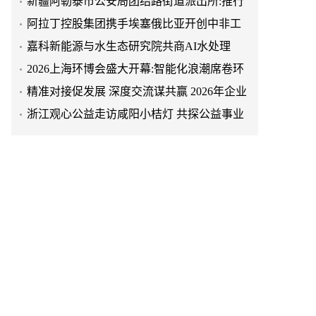
“五步”工作法 打造新时代“枫”景线
阿拉丁控股集团携手埃塞俄比亚开创中非工
业农业合作新篇章
嘉科新能源与水生态研究院共商AI水处理
2026上海环博会盛大开幕:智能化浪潮席卷环
保产业
精准对接促发展 深度交流谋共赢 2026年企业
投融资交流活动第二期圆满举行
浙江观心公益走访咸阳小桔灯 共探公益事业
可持续发展新路径
破局时代焦虑:三合盛控股集团“全福优选”平
台正式启航
在四季与周期之间,重新认识从江瑶浴
当“家”成为疗愈空间,福临瑶浴让从江瑶浴走
进日常生活