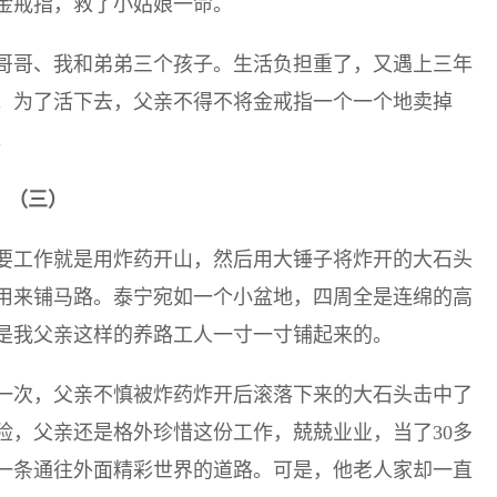
金戒指，救了小姑娘一命。
哥哥、我和弟弟三个孩子。生活负担重了，又遇上三年
。为了活下去，父亲不得不将金戒指一个一个地卖掉
。
（三）
要工作就是用炸药开山，然后用大锤子将炸开的大石头
用来铺马路。泰宁宛如一个小盆地，四周全是连绵的高
是我父亲这样的养路工人一寸一寸铺起来的。
一次，父亲不慎被炸药炸开后滚落下来的大石头击中了
险，父亲还是格外珍惜这份工作，兢兢业业，当了30多
一条通往外面精彩世界的道路。可是，他老人家却一直