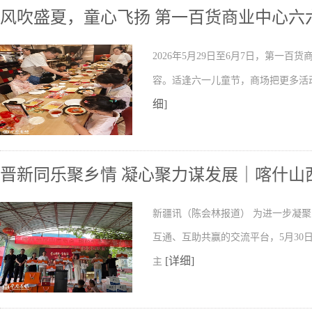
风吹盛夏，童心飞扬 第一百货商业中心六
2026年5月29日至6月7日，第一
容。适逢六一儿童节，商场把更多活
细]
晋新同乐聚乡情 凝心聚力谋发展｜喀什山
新疆讯（陈会林报道） 为进一步凝
互通、互助共赢的交流平台，5月30
[详细]
主