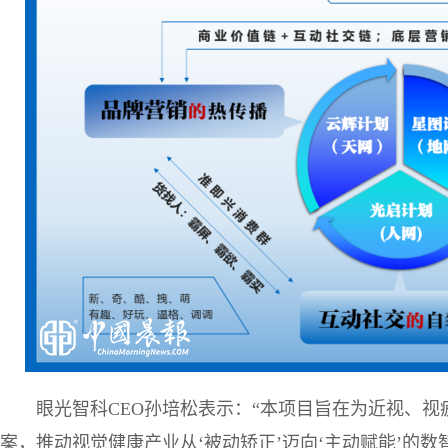
眼光智科CEO孙培松表示：“本项目旨在为近视、
案，推动视觉健康产业从‘被动矫正’迈向‘主动赋能’的